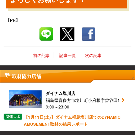
【PR】
前の記事
記事一覧
次の記事
取材協力店舗
ダイナム塩川店
福島県喜多方市塩川町小府根字曽谷田1
9:00～23:00
【1月11日(土)】ダイナム福島塩川店でのDYNAMIC
AMUSEMENT取材の結果レポート