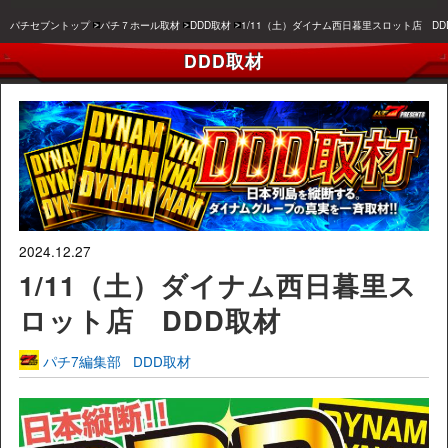
パチセブントップ
パチ７ホール取材
DDD取材
1/11（土）ダイナム西日暮里スロット店 DD
DDD取材
2024.12.27
1/11（土）ダイナム西日暮里ス
ロット店 DDD取材
パチ7編集部
DDD取材