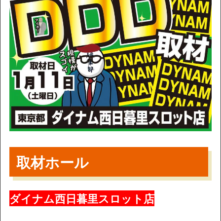
取材ホール
ダイナム西日暮里スロット店