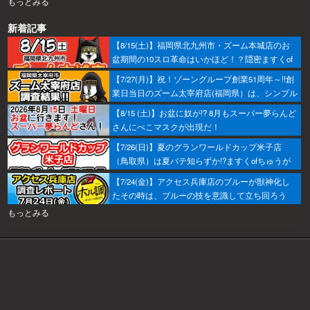
もっとみる
新着記事
【8/15(土)】福岡県北九州市・ズーム本城店のお
盆期間の10スロ革命はいかほど！？隠密ますくof
ちゅうが潜入調査へ！
【7/27(月)】祝！ゾーングループ創業51周年～!!創
業日当日のズーム太宰府店(福岡県）は、シンプル
におすすめから攻めるのがベター！あとはヒキ！
【8/15 (土)】お盆に奴が!? 8月もスーパー夢らんど
さんにぺこマスクが出現だ！
【7/26(日)】夏のグランワールドカップ米子店
（鳥取県）は夏バテ知らずか!?ますくofちゅうが
調査してきたで～！
【7/24(金)】アクセス兵庫店のブルーが獣神化し
たその時は、ブルーの技を意識して立ち回ろう
ぞ！
もっとみる