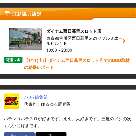
取材協力店舗
ダイナム西日暮里スロット店
東京都荒川区西日暮里5-21-7プルミエー
ルビル１Ｆ
10:00～23:00
【1/11(土)】ダイナム西日暮里スロット店でのDDD取材
の結果レポート
パチ7編集部
代表作：ゆるゆる調査隊
パチンコパチスロが好きです。ええ、大好きです。三度のメシの次
くらいに好きです。