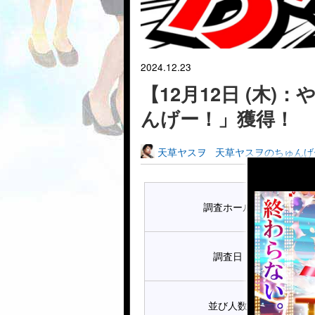
2024.12.23
【12月12日 (木
んげー！」獲得！
天草ヤスヲ
天草ヤスヲのちゅんげ
調査ホール
調査日
並び人数