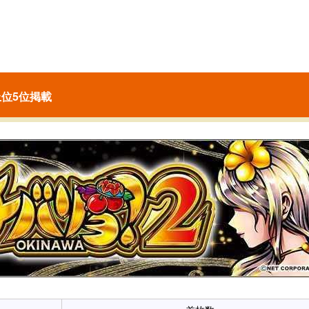
上位5位掲載