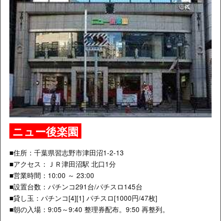
ニュー後楽園
ニュー後楽園
■住所：千葉県習志野市津田沼1-2-13
■アクセス：ＪＲ津田沼駅 北口1分
■営業時間：10:00 ～ 23:00
■設置台数：パチンコ291台/パチスロ145台
■貸し玉：パチンコ[4][1] パチスロ[1000円/47枚]
■朝の入場：
9:05～
9:40 整理券配布。
9:50 再整列。