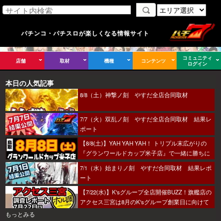
パチンコ・パチスロが楽しくなる情報サイト
コミュニティ
店舗
取材
機種
コンテンツ
ログイン
本日の人気記事
8/8（土）神撃ノ刻 やすだ全店合同取材
7/7（火）双乱ノ刻 やすだ全店合同取材 結果レ
ポート
【8/8(土)】YAH YAH YAH！ トリプル末広がりの
『グランワールドカップ米子店』で一緒に勝ちに
行こうか～！
7/1（水）始まりノ刻 やすだ合同取材 結果レポ
ート
【7/22(水)】K'sグループ全店開催BUZZ！旗艦店の
アクセス三宮は8月のK'sグループ創業日に向けて
着々とミッション進行中～！
もっとみる