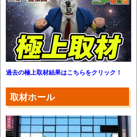
過去の極上取材結果はこちらをクリック！
取材ホール