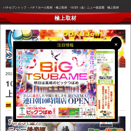
パチセブントップ
パチ７ホール取材
極上取材
10/25（金）ニュー後楽園 極上取材
極上取材
×
×
注目情報
2024.10.04
10/25（金）ニュー後楽園 極
上取材
パチ7編集部
極上取材