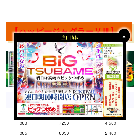
【ハッピージャグラーＶⅢ】
×
×
注目情報
回転数
差枚数
台番
(約)
(約)
882
7600
3,500
883
7250
4,500
885
8850
2,400