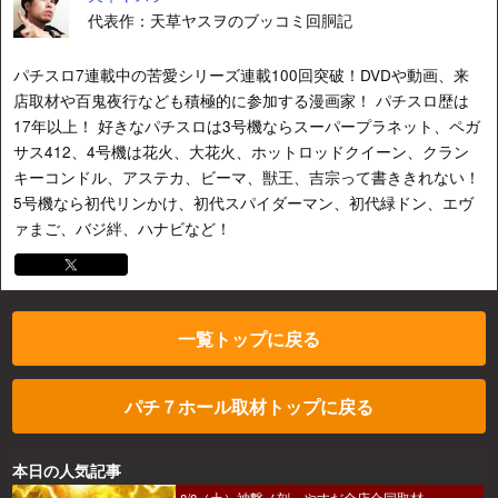
代表作：天草ヤスヲのブッコミ回胴記
パチスロ7連載中の苦愛シリーズ連載100回突破！DVDや動画、来
店取材や百鬼夜行なども積極的に参加する漫画家！ パチスロ歴は
17年以上！ 好きなパチスロは3号機ならスーパープラネット、ペガ
サス412、4号機は花火、大花火、ホットロッドクイーン、クラン
キーコンドル、アステカ、ビーマ、獣王、吉宗って書ききれない！
5号機なら初代リンかけ、初代スパイダーマン、初代緑ドン、エヴ
ァまご、バジ絆、ハナビなど！
一覧トップに戻る
パチ７ホール取材トップに戻る
本日の人気記事
8/8（土）神撃ノ刻 やすだ全店合同取材