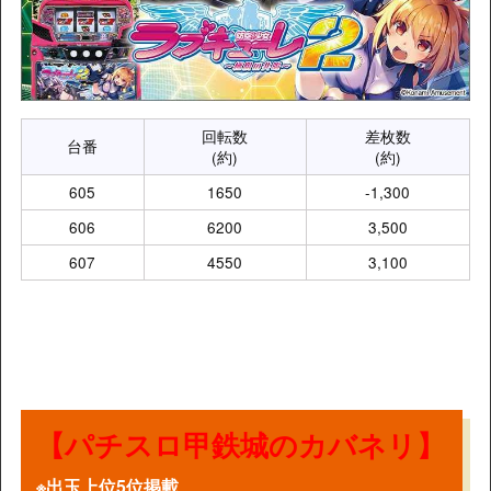
回転数
差枚数
台番
(約)
(約)
605
1650
-1,300
606
6200
3,500
607
4550
3,100
【パチスロ甲鉄城のカバネリ】
※出玉上位5位掲載