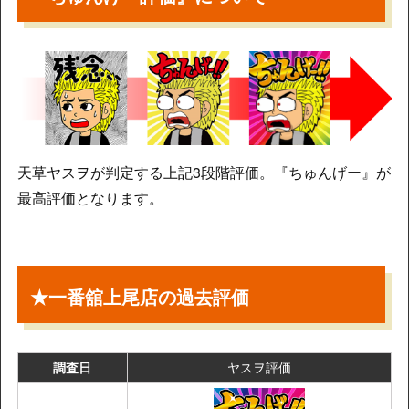
天草ヤスヲが判定する上記3段階評価。『ちゅんげー』が
最高評価となります。
★一番舘上尾店の過去評価
ヤスヲ評価
調査日