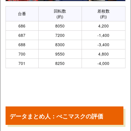
回転数
差枚数
台番
(約)
(約)
686
8050
4,200
687
7200
-1,400
688
8300
-3,400
700
9550
4,800
701
8250
-4,000
データまとめ人：ぺこマスクの評価