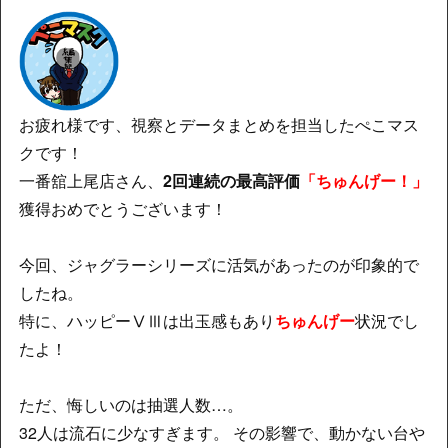
お疲れ様です、視察とデータまとめを担当したぺこマス
クです！
一番舘上尾店さん、
2回連続の最高評価
「ちゅんげー！」
獲得おめでとうございます！
今回、ジャグラーシリーズに活気があったのが印象的で
したね。
特に、ハッピーⅤⅢは出玉感もあり
ちゅんげー
状況でし
たよ！
ただ、悔しいのは抽選人数…。
32人は流石に少なすぎます。 その影響で、動かない台や