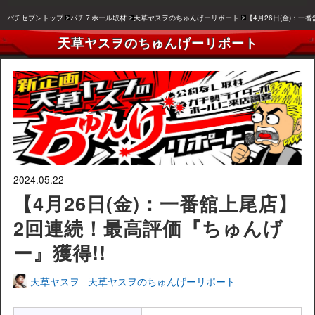
パチセブントップ
パチ７ホール取材
天草ヤスヲのちゅんげーリポート
【4月26日(金)：一
天草ヤスヲのちゅんげーリポート
2024.05.22
【4月26日(金)：一番舘上尾店】
2回連続！最高評価『ちゅんげ
ー』獲得!!
天草ヤスヲ
天草ヤスヲのちゅんげーリポート