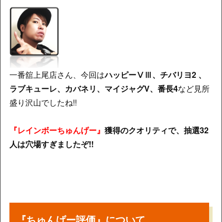
一番舘上尾店さん、今回は
ハッピーⅤⅢ、チバリヨ2 、
ラブキューレ、カバネリ、マイジャグV、番長4
など見所
盛り沢山でしたね!!
『レインボーちゅんげー』
獲得のクオリティで、抽選32
人は穴場すぎましたぞ!!
『ちゅんげー評価』について