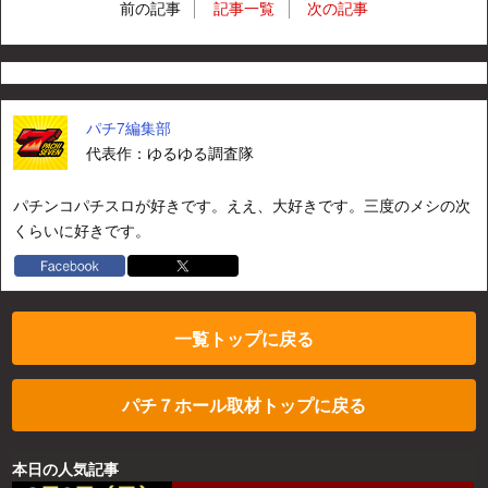
前の記事
記事一覧
次の記事
パチ7編集部
代表作：ゆるゆる調査隊
パチンコパチスロが好きです。ええ、大好きです。三度のメシの次
くらいに好きです。
一覧トップに戻る
パチ７ホール取材トップに戻る
本日の人気記事