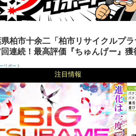
千葉県柏市十余二「柏市リサイクルプラ
7回連続！最高評価『ちゅんげー』獲得
ーリポート
注目情報
千葉県柏市十余二
「柏市リサイクルプラザ前(バス停)」付近
2月22日(木)
532人
(抽選193人、一般入場339人)