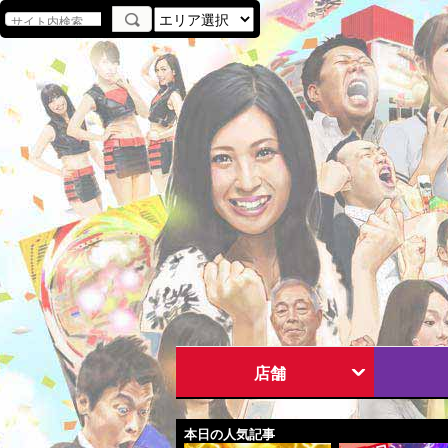
店舗
本日の人気記事