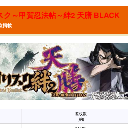
ク～甲賀忍法帖～絆2 天膳 BLACK
位掲載
差枚数
(約)
14500