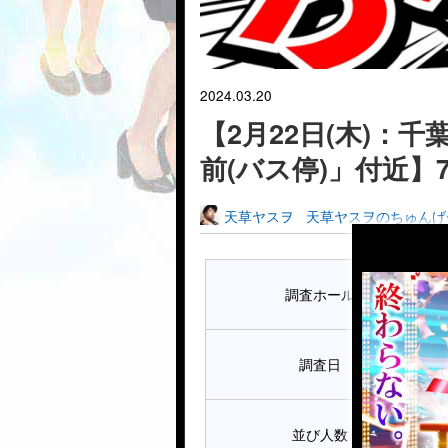
2024.03.20
【2月22日(木)：
前(バス停)」付近】
天草ヤスヲ
天草ヤスヲのちゅんげ
調査ホール
調査日
並び人数