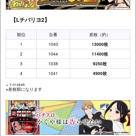
【Lチバリヨ2
】
順位
台番
差枚（約）
1
1040
13000枚
2
1044
11400枚
3
1038
9250枚
4
1041
4900枚
※上位抜粋
※差枚順になります