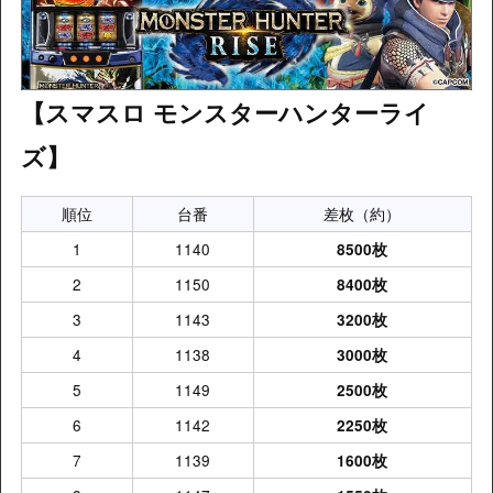
【スマスロ モンスターハンターライ
ズ】
順位
台番
差枚（約）
1
1140
8500枚
2
1150
8400枚
3
1143
3200枚
4
1138
3000枚
5
1149
2500枚
6
1142
2250枚
7
1139
1600枚