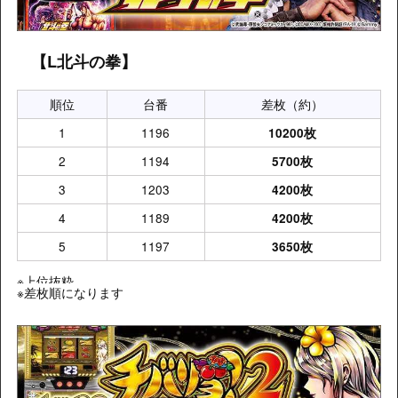
【L北斗の拳
】
順位
台番
差枚（約）
1
1196
10200枚
2
1194
5700枚
3
1203
4200枚
4
1189
4200枚
5
1197
3650枚
※上位抜粋
※差枚順になります