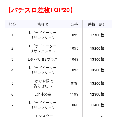
【パチスロ差枚TOP20】
順位
機種名
台番
差枚（約）
Lゴッドイーター
1
1059
17700
枚
リザレクション
Lゴッドイーター
2
1055
15200
枚
リザレクション
3
Lチバリヨ2プラス
1049
13300枚
Lゴッドイーター
4
1053
13200
枚
リザレクション
Lかぐや様は
5
979
13200
枚
告らせたい
6
L北斗の拳
1199
12300
枚
Lゴッドイーター
7
1060
11400枚
リザレクション
Lモンスター