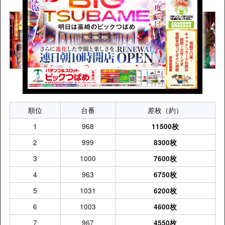
【Lからくりサーカス
】
順位
台番
差枚（約）
1
968
11500枚
2
999
8300枚
3
1000
7600枚
4
963
6750枚
5
1031
6200枚
6
1003
4600枚
7
967
4550枚