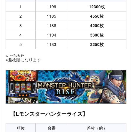
1
1199
12300枚
2
1185
4550枚
3
1188
4200枚
4
1194
3300枚
5
1183
2250枚
※上位抜粋
※差枚順になります
【Lモンスターハンターライズ
】
順位
台番
差枚（約）