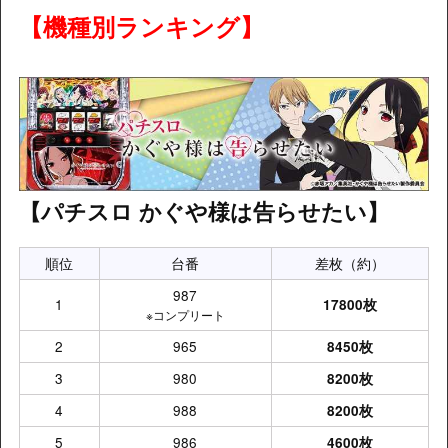
【機種別ランキング】
【パチスロ かぐや様は告らせたい】
順位
台番
差枚（約）
987
1
17800枚
※コンプリート
2
965
8450枚
3
980
8200枚
4
988
8200枚
5
986
4600枚