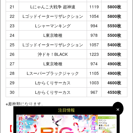
21
Lにゃんこ大戦争 超神速
1119
5800
枚
22
Lゴッドイーターリザレクション
1054
5800
枚
23
Lシャーマンキング
994
5550
枚
24
L東京喰種
978
5500
枚
25
Lゴッドイーターリザレクション
1057
5400
枚
26
沖ドキ！BLACK
1223
5000
枚
27
L東京喰種
974
4900
枚
28
Lスーパーブラックジャック
1105
4900
枚
29
Lからくりサーカス
1003
4600
枚
30
Lからくりサーカス
967
4550
枚
※差枚順になります。
×
×
注目情報
【機種別ランキング】