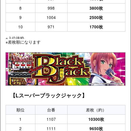
8
998
3800枚
9
1004
2500枚
10
971
1700枚
※上位抜粋
※差枚順になります
【Lスーパーブラックジャック
】
順位
台番
差枚（約）
1
1107
10300枚
2
1111
9650枚