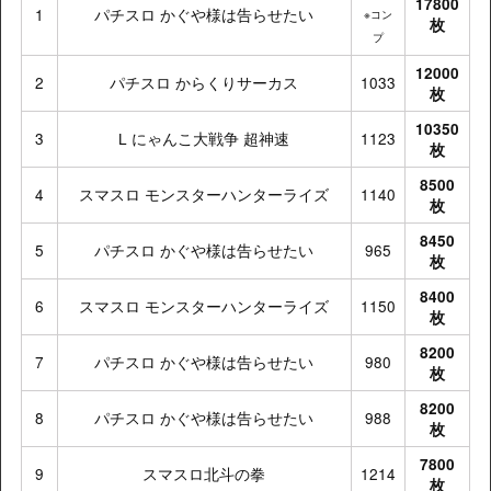
17800
1
パチスロ かぐや様は告らせたい
※コン
枚
プ
12000
2
パチスロ からくりサーカス
1033
枚
10350
3
L にゃんこ大戦争 超神速
1123
枚
8500
4
スマスロ モンスターハンターライズ
1140
枚
8450
5
パチスロ かぐや様は告らせたい
965
枚
8400
6
スマスロ モンスターハンターライズ
1150
枚
8200
7
パチスロ かぐや様は告らせたい
980
枚
8200
8
パチスロ かぐや様は告らせたい
988
枚
7800
9
スマスロ北斗の拳
1214
枚