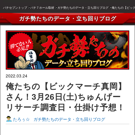
パチセブントップ
パチ７ホール取材
ガチ勢たちのデータ・立ち回りブログ
俺たちの【ビック
ガチ勢たちのデータ・立ち回りブログ
2022.03.24
俺たちの【ビックマーチ真岡】
さん！3月26日(土)ちゅんげー
リサーチ調査日・仕掛け予想！
たろぅ☆
ガチ勢たちのデータ・立ち回りブログ