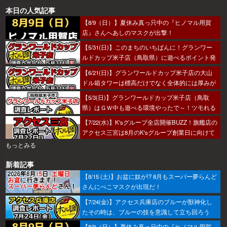
本日の人気記事
【8/9（日）】夏休み真っ只中の『ヒノマル用賀
店』さんへあしのマスクが出撃！
【5/31(日)】このまちのいちばんに！グランワー
ルドカップ米子店（鳥取県）に遊べるポイント発
見！？
【6/21(日)】グランワールドカップ米子店の大山
ドル箱タワーは標高だけでなく全体的には厚みが
あった～！
【5/3(日)】グランワールドカップ米子店（鳥取
県）はＧＷ中も遊べる環境やったで～！ツモれる
人が羨まし…あ、なんでもないっす。
【7/22(水)】K'sグループ全店開催BUZZ！旗艦店の
アクセス三宮は8月のK'sグループ創業日に向けて
着々とミッション進行中～！
もっとみる
新着記事
【8/15 (土)】お盆に奴が!? 8月もスーパー夢らんど
さんにぺこマスクが出現だ！
【7/24(金)】アクセス兵庫店のブルーが獣神化し
たその時は、ブルーの技を意識して立ち回ろう
ぞ！
【8/9（日）】夏休み真っ只中の『ヒノマル用賀