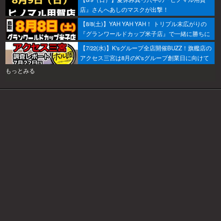
店』さんへあしのマスクが出撃！
【8/8(土)】YAH YAH YAH！ トリプル末広がりの
『グランワールドカップ米子店』で一緒に勝ちに
行こうか～！
【7/22(水)】K'sグループ全店開催BUZZ！旗艦店の
アクセス三宮は8月のK'sグループ創業日に向けて
着々とミッション進行中～！
もっとみる