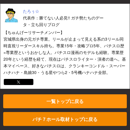
たろぅ☆
代表作：勝てない人必見!! ガチ勢たちのデー
タ・立ち回りブログ
【ちゅんげーリサーチメンバー】
宮城県出身の元ガチ専業。リールが止まって見える系の3リール同
時直視リーダースキル持ち。専業15年・攻略プロ5年、パチスロ歴
=専業歴というおかしな人。パチスロ漫画のモデルも経験。専業歴
20年という経歴を経て、現在はパチスロライター・演者の道へ。基
本マイペース、好きなパチスロは、クランキーコンドル・スーパー
ハナハナ・島娘30・うる星やつら2・5号機ハナハナ全部。
一覧トップに戻る
パチ７ホール取材トップに戻る