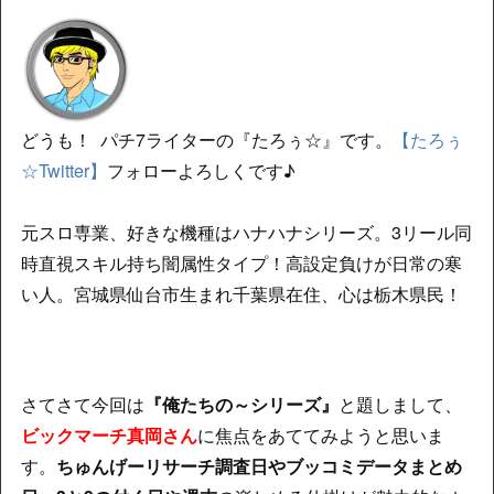
どうも！ パチ7ライターの『たろぅ☆』です。
【たろぅ
☆Twitter】
フォローよろしくです♪
元スロ専業、好きな機種はハナハナシリーズ。3リール同
時直視スキル持ち闇属性タイプ！高設定負けが日常の寒
い人。宮城県仙台市生まれ千葉県在住、心は栃木県民！
さてさて今回は
『俺たちの～シリーズ』
と題しまして、
ビックマーチ真岡さん
に焦点をあててみようと思いま
す。
ちゅんげーリサーチ調査日やブッコミデータまとめ