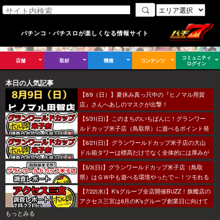
パチンコ・パチスロが楽しくなる情報サイト
コミュニティ
店舗
取材
機種
コンテンツ
ログイン
本日の人気記事
【8/9（日）】夏休み真っ只中の『ヒノマル用賀
店』さんへあしのマスクが出撃！
【5/31(日)】このまちのいちばんに！グランワー
ルドカップ米子店（鳥取県）に遊べるポイント発
見！？
【6/21(日)】グランワールドカップ米子店の大山
ドル箱タワーは標高だけでなく全体的には厚みが
あった～！
【5/3(日)】グランワールドカップ米子店（鳥取
県）はＧＷ中も遊べる環境やったで～！ツモれる
人が羨まし…あ、なんでもないっす。
【7/22(水)】K'sグループ全店開催BUZZ！旗艦店の
アクセス三宮は8月のK'sグループ創業日に向けて
着々とミッション進行中～！
もっとみる