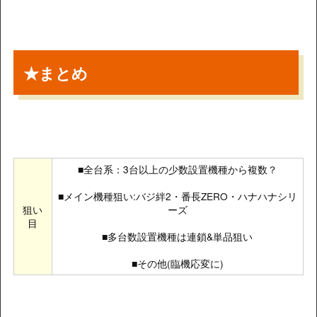
★まとめ
■全台系：3台以上の少数設置機種から複数？
■メイン機種狙い:バジ絆2・番長ZERO・ハナハナシリ
狙い
ーズ
目
■多台数設置機種は連鎖&単品狙い
■その他(臨機応変に)