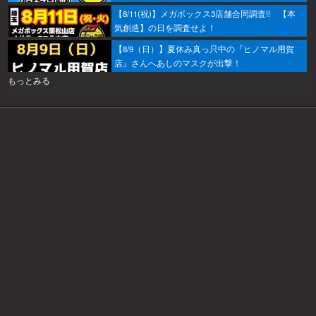
ぞ！
【8/11(祝)】メガボックス3店舗合同調査!! 【本
気創造】の日を調査せよ！
【8/9（日）】夏休み真っ只中の『ヒノマル用賀
店』さんへあしのマスクが出撃！
もっとみる