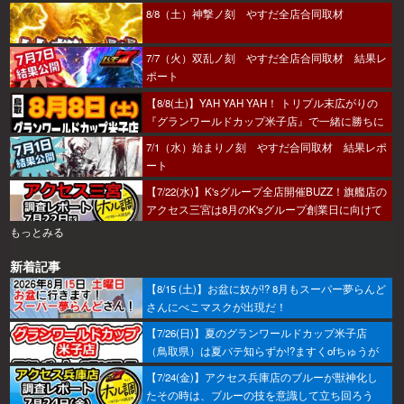
8/8（土）神撃ノ刻 やすだ全店合同取材
7/7（火）双乱ノ刻 やすだ全店合同取材 結果レ
ポート
【8/8(土)】YAH YAH YAH！ トリプル末広がりの
『グランワールドカップ米子店』で一緒に勝ちに
行こうか～！
7/1（水）始まりノ刻 やすだ合同取材 結果レポ
ート
【7/22(水)】K'sグループ全店開催BUZZ！旗艦店の
アクセス三宮は8月のK'sグループ創業日に向けて
着々とミッション進行中～！
もっとみる
新着記事
【8/15 (土)】お盆に奴が!? 8月もスーパー夢らんど
さんにぺこマスクが出現だ！
【7/26(日)】夏のグランワールドカップ米子店
（鳥取県）は夏バテ知らずか!?ますくofちゅうが
調査してきたで～！
【7/24(金)】アクセス兵庫店のブルーが獣神化し
たその時は、ブルーの技を意識して立ち回ろう