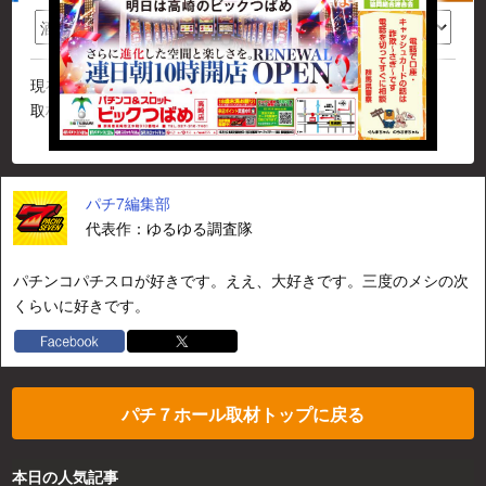
現在、取材予定がありません。
取材報告はレポートをご覧ください。
パチ7編集部
代表作：ゆるゆる調査隊
パチンコパチスロが好きです。ええ、大好きです。三度のメシの次
くらいに好きです。
パチ７ホール取材トップに戻る
本日の人気記事