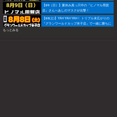
【8/9（日）】夏休み真っ只中の『ヒノマル用賀
店』さんへあしのマスクが出撃！
【8/8(土)】YAH YAH YAH！ トリプル末広がりの
『グランワールドカップ米子店』で一緒に勝ちに
行こうか～！
もっとみる