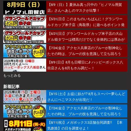
【8/9（日）】夏休み真っ只中の『ヒノマル用賀
店』さんへあしのマスクが出撃！
【5/31(日)】このまちのいちばんに！グランワー
ルドカップ米子店（鳥取県）に遊べるポイント発
見！？
【6/21(日)】グランワールドカップ米子店の大山
ドル箱タワーは標高だけでなく全体的には厚みが
あった～！
【7/24(金)】アクセス兵庫店のブルーが獣神化し
たその時は、ブルーの技を意識して立ち回ろう
ぞ！
【8/9 (日)】8月も日曜日に♪ ハッピーボックス八
街店さんを8月もホル調だ～！
もっとみる
新着記事
【8/15 (土)】お盆に奴が!? 8月もスーパー夢らんど
さんにぺこマスクが出現だ！
【7/24(金)】アクセス兵庫店のブルーが獣神化し
たその時は、ブルーの技を意識して立ち回ろう
ぞ！
【8/11(祝)】メガボックス3店舗合同調査!! 【本
気創造】の日を調査せよ！