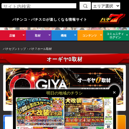
パチンコ・パチスロが楽しくなる情報サイト
コミュニティ
店舗
取材
機種
コンテンツ
ログイン
パチセブントップ
パチ７ホール取材
オーギヤ0取材
×
×
明日の地域のチラシ
告知記事
レポートはこちら