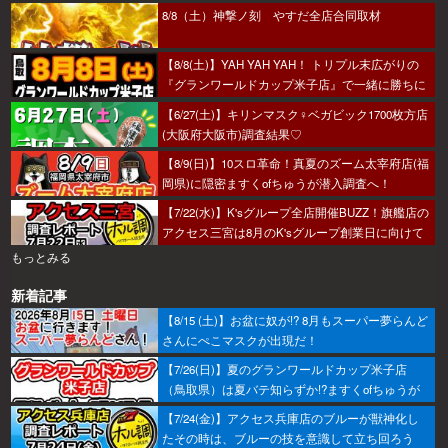
8/8（土）神撃ノ刻 やすだ全店合同取材
【8/8(土)】YAH YAH YAH！ トリプル末広がりの
『グランワールドカップ米子店』で一緒に勝ちに
行こうか～！
【6/27(土)】キリンマスク♀ベガビック1700枚方店
(大阪府大阪市)調査結果♡
【8/9(日)】10スロ革命！真夏のズーム太宰府店(福
岡県)に隠密ますくofちゅうが潜入調査へ！
【7/22(水)】K'sグループ全店開催BUZZ！旗艦店の
アクセス三宮は8月のK'sグループ創業日に向けて
着々とミッション進行中～！
もっとみる
新着記事
【8/15 (土)】お盆に奴が!? 8月もスーパー夢らんど
さんにぺこマスクが出現だ！
【7/26(日)】夏のグランワールドカップ米子店
（鳥取県）は夏バテ知らずか!?ますくofちゅうが
調査してきたで～！
【7/24(金)】アクセス兵庫店のブルーが獣神化し
たその時は、ブルーの技を意識して立ち回ろう