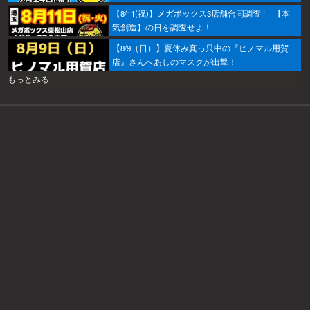
ぞ！
【8/11(祝)】メガボックス3店舗合同調査!! 【本
気創造】の日を調査せよ！
【8/9（日）】夏休み真っ只中の『ヒノマル用賀
店』さんへあしのマスクが出撃！
もっとみる