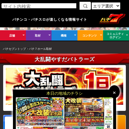
パチンコ・パチスロが楽しくなる情報サイト
コミュニティ
店舗
取材
機種
コンテンツ
ログイン
パチセブントップ
パチ７ホール取材
大乱闘やすだバトラーズ
×
×
本日の地域のチラシ
告知記事
レポートはこちら