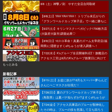
8/8（土）神撃ノ刻 やすだ全店合同取材
【8/8(土)】YAH YAH YAH！ トリプル末広がりの
『グランワールドカップ米子店』で一緒に勝ちに
行こうか～！
【6/27(土)】キリンマスク♀ベガビック1700枚方店
(大阪府大阪市)調査結果♡
【8/9(日)】10スロ革命！真夏のズーム太宰府店(福
岡県)に隠密ますくofちゅうが潜入調査へ！
【7/22(水)】K'sグループ全店開催BUZZ！旗艦店の
アクセス三宮は8月のK'sグループ創業日に向けて
着々とミッション進行中～！
もっとみる
新着記事
【8/15 (土)】お盆に奴が!? 8月もスーパー夢らんど
さんにぺこマスクが出現だ！
【7/26(日)】夏のグランワールドカップ米子店
（鳥取県）は夏バテ知らずか!?ますくofちゅうが
調査してきたで～！
【7/24(金)】アクセス兵庫店のブルーが獣神化し
たその時は、ブルーの技を意識して立ち回ろう