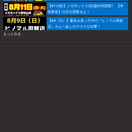
ぞ！
【8/11(祝)】メガボックス3店舗合同調査!! 【本
気創造】の日を調査せよ！
【8/9（日）】夏休み真っ只中の『ヒノマル用賀
店』さんへあしのマスクが出撃！
もっとみる