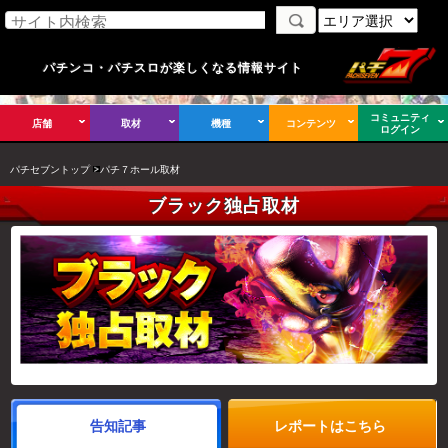
パチンコ・パチスロが楽しくなる情報サイト
コミュニティ
店舗
取材
機種
コンテンツ
ログイン
パチセブントップ
パチ７ホール取材
ブラック独占取材
告知記事
レポートはこちら