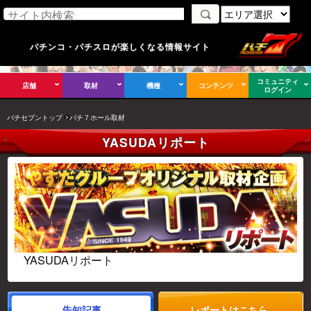
パチンコ・パチスロが楽しくなる情報サイト
コミュニティ
店舗
取材
機種
コンテンツ
ログイン
パチセブントップ
パチ７ホール取材
YASUDAリポート
YASUDAリポート
告知記事
レポートはこちら