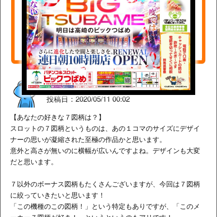
【あなたの好きな７図柄
は？】 ス...
さん
水道橋ですら
投稿日：2020/05/11 00:02
【あなたの好きな７図柄は？】
スロットの７図柄というものは、あの１コマのサイズにデザイ
ナーの思いが凝縮された至極の作品かと思います。
意外と高さが無いのに横幅が広いんですよね。デザインも大変
だと思います。
７以外のボーナス図柄もたくさんございますが、今回は７図柄
に絞っていきたいと思います！
「この機種のこの図柄！」という特定もありですが、「このメ