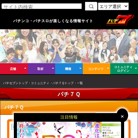
パチンコ・パチスロが楽しくなる情報サイト
コミュニティ
店舗
取材
機種
コンテンツ
ログイン
パチセブントップ
コミュニティ
パチ７Ｑトップ
一覧
パチ７Ｑ
パチ７Ｑ
×
×
注目情報