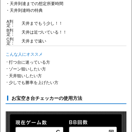
・天井到達までの想定所要時間
・天井到達時の特典
A判
天井までもう少し！！
定：
B判
天井は近づいている！！
定：
C判
天井まで遠い
定：
こんな人にオススメ
打つ台に迷っている方
ゾーン狙いしたい方
天井狙いしたい方
少しでも勝率を上げたい方
お宝空き台チェッカーの使用方法