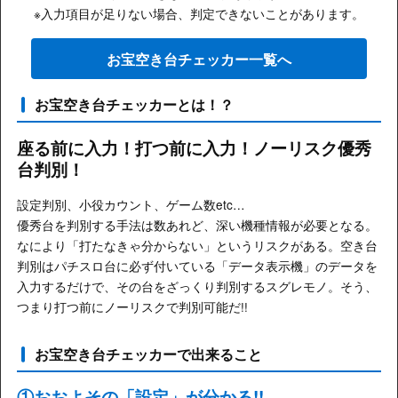
※入力項目が足りない場合、判定できないことがあります。
お宝空き台チェッカー一覧へ
お宝空き台チェッカーとは！？
座る前に入力！打つ前に入力！ノーリスク優秀
台判別！
設定判別、小役カウント、ゲーム数etc…
優秀台を判別する手法は数あれど、深い機種情報が必要となる。
なにより「打たなきゃ分からない」というリスクがある。空き台
判別はパチスロ台に必ず付いている「データ表示機」のデータを
入力するだけで、その台をざっくり判別するスグレモノ。そう、
つまり打つ前にノーリスクで判別可能だ!!
お宝空き台チェッカーで出来ること
①おおよその「設定」が分かる!!