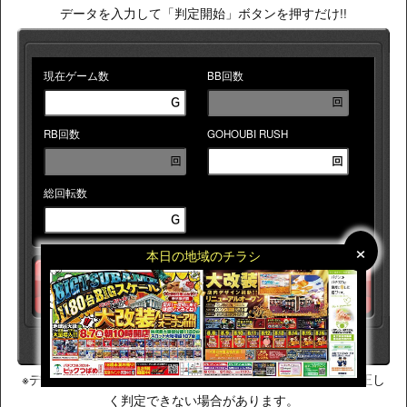
データを入力して「判定開始」ボタンを押すだけ!!
現在ゲーム数
BB回数
RB回数
GOHOUBI RUSH
総回転数
×
×
本日の地域のチラシ
※データ表示機によって項目名・数値が異なる場合があり、正し
く判定できない場合があります。