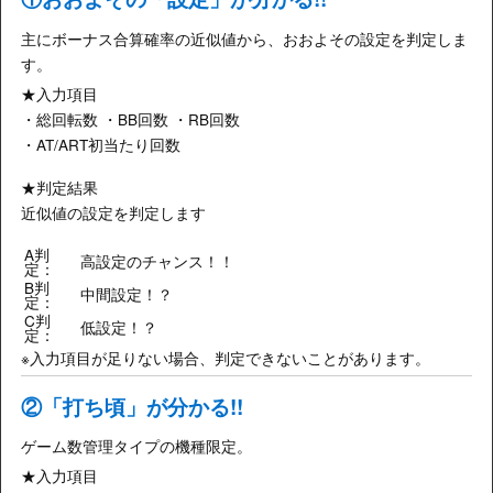
主にボーナス合算確率の近似値から、おおよその設定を判定しま
す。
★入力項目
・総回転数 ・BB回数 ・RB回数
・AT/ART初当たり回数
★判定結果
近似値の設定を判定します
A判
高設定のチャンス！！
定：
B判
中間設定！？
定：
C判
低設定！？
定：
※入力項目が足りない場合、判定できないことがあります。
②「打ち頃」が分かる!!
ゲーム数管理タイプの機種限定。
★入力項目