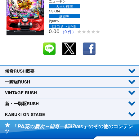
ニューギン
大当り確率
1/87.84
継続率
約60%
口コミ・評価
0.00
（0 件）
傾奇RUSH概要
一騎駆RUSH
VINTAGE RUSH
新・一騎駆RUSH
KABUKI ON STAGE
「
PA花の慶次～傾奇一転87ver.
」のその他のコンテン
ツ