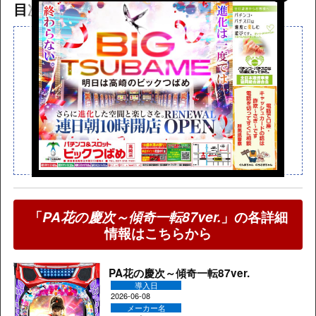
目次
読みたいところまで飛べます
傾奇RUSH概要
一騎駆RUSH
VINTAGE RUSH
新・一騎駆RUSH
KABUKI ON STAGE
「
PA花の慶次～傾奇一転87ver.
」の各詳細
情報はこちらから
PA花の慶次～傾奇一転87ver.
導入日
2026-06-08
メーカー名