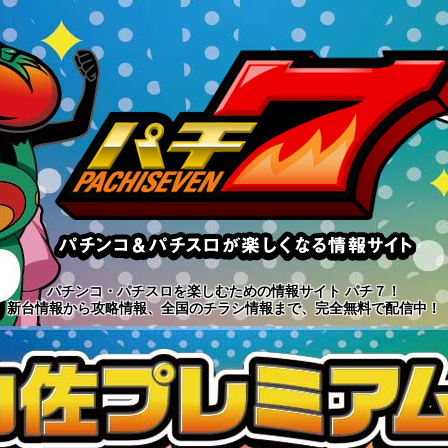
パチンコ・パチスロを楽しむための情報サイト パチ７！
新台情報から攻略情報、全国のチラシ情報まで、完全無料で配信中！