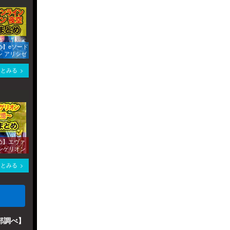
め】eソード
 アリシゼ
っとみる
め】エヴァ
ンゲリオン
〜
っとみる
部調べ】