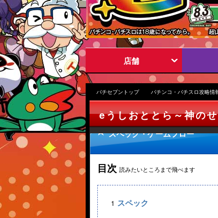
店舗
パチセブントップ
パチンコ・パチスロ攻略情
eうしおととら～神のせS
スペック・ゲームフロー
目次
読みたいところまで飛べます
スペック