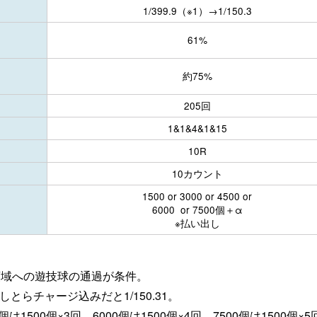
1/399.9（※1）→1/150.3
61%
約75%
205回
1&1&4&1&15
10R
10カウント
1500 or 3000 or 4500 or
6000 or 7500個＋α
※払い出し
領域への遊技球の通過が条件。
とらチャージ込みだと1/150.31。
0個は1500個×3回、6000個は1500個×4回、7500個は1500個×