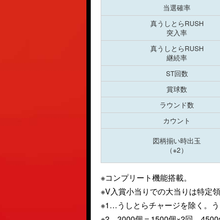
当選確率
真うしとらRUSH
突入率
真うしとらRUSH
継続率
ST回数
賞球数
ラウンド数
カウント
図柄揃い時出玉
（※2）
※コンプリート機能搭載。
※V入賞小当りでの大当りは特定
※1…うしとらチャージを除く。うし
※2…3000個＝1500個×2回、450