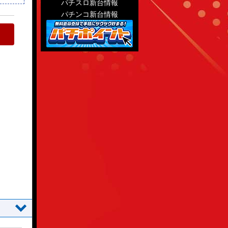
パチスロ新台情報
パチンコ新台情報