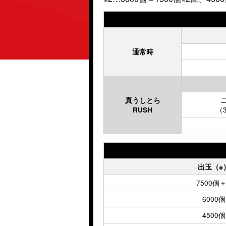
通常時
真うしとら
（
RUSH
出玉（※
7500個
6000個
4500個