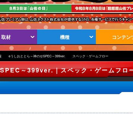
取材
機種
コンテン
報
eうしおととら～神のせSPEC～399ver.
スペック・ゲームフロー
PEC～399ver.｜スペック・ゲームフロ