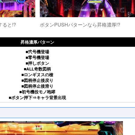
ると!?
ボタンPUSHパターンなら昇格濃厚!?
昇格濃厚パターン
■弐号機登場
■零号機登場
■
押しボタン
■
ALL奇数図柄
■
ロンギヌスの槍
■
図柄停止後戻り
■
図柄停止後滑り
■
初号機役モノ咆哮
■
ボタン押下⇒キャラ背景出現