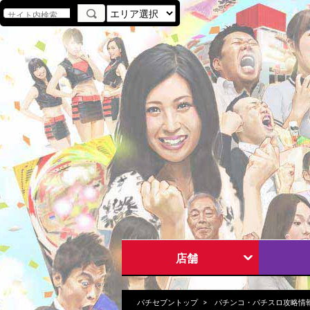
店舗
パチセブントップ
パチンコ・パチスロ攻略情