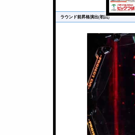
ラウンド前昇格演出(初回)