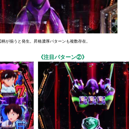
図柄が揃うと発生。昇格濃厚パターンも複数存在。
《注目パターン②》