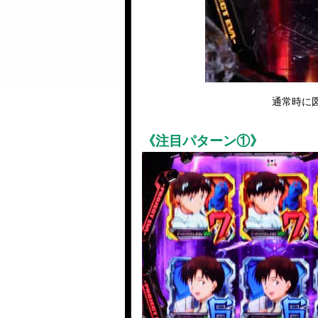
通常時に
《注目パターン①》