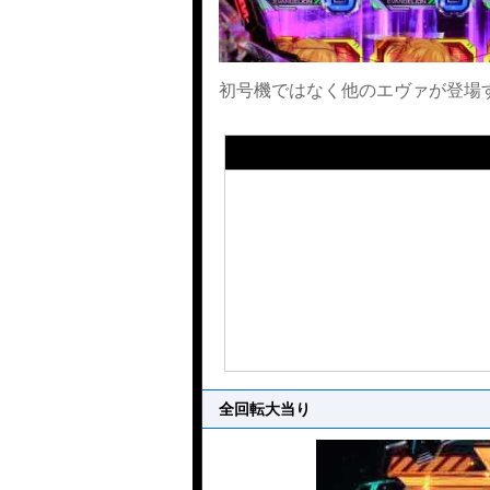
初号機ではなく他のエヴァが登場す
全回転大当り