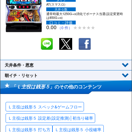
AT(スマスロ)
天井Ｇ数
通常時最大1250G+α消化でボーナス当選(設定変更時
は850G+α)
口コミ・評価
0.00
（0 件）
天井条件・恩恵
朝イチ・リセット
「
Ｌ主役は銭形５
」のその他のコンテンツ
Ｌ主役は銭形５ スペック&ゲームフロー
Ｌ主役は銭形５ 設定差(設定推測)│初当り確率
Ｌ主役は銭形５ 打ち方
Ｌ主役は銭形５ 小役確率