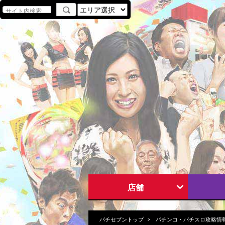
店舗
パチセブントップ
パチンコ・パチスロ攻略情