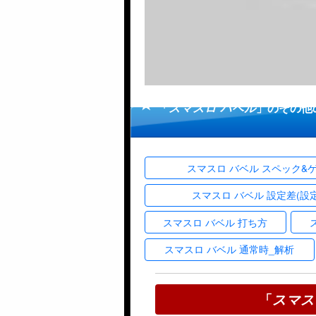
「
スマスロ バベル
」のその他
スマスロ バベル スペック&
スマスロ バベル 設定差(設
スマスロ バベル 打ち方
スマスロ バベル 通常時_解析
「
スマス