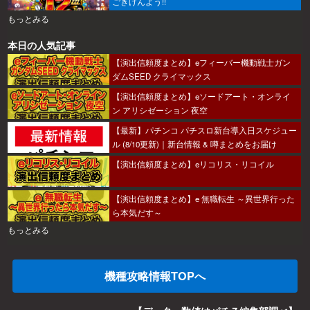
ごきげんよう!!
もっとみる
本日の人気記事
【演出信頼度まとめ】eフィーバー機動戦士ガン
ダムSEED クライマックス
【演出信頼度まとめ】eソードアート・オンライ
ン アリシゼーション 夜空
【最新】パチンコ パチスロ新台導入日スケジュー
ル (8/10更新)｜新台情報 & 噂まとめをお届け
【演出信頼度まとめ】eリコリス・リコイル
【演出信頼度まとめ】e 無職転生 ～異世界行った
ら本気だす～
もっとみる
機種攻略情報TOPへ