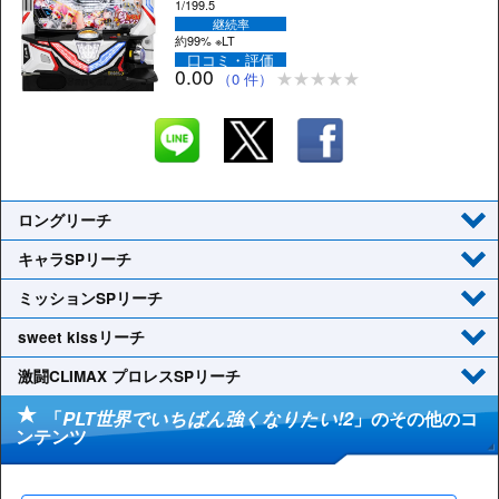
1/199.5
継続率
約99% ※LT
口コミ・評価
0.00
（0 件）
ロングリーチ
キャラSPリーチ
ミッションSPリーチ
sweet kissリーチ
激闘CLIMAX プロレスSPリーチ
「
PLT世界でいちばん強くなりたい!2
」のその他のコ
ンテンツ