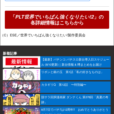
「
PLT世界でいちばん強くなりたい!2
」の
各詳細情報はこちらから
（C）ESE／世界でいちばん強くなりたい!製作委員会
新着記事
【最新】パチンコ パチスロ新台導入日スケジュー
ル (8/10更新)｜新台情報 & 噂まとめをお届け
リボンと銀の玉 第1話「私の好きなものは」
カタギリQ 第12話 〜特別編〜
脱サラ回胴漫画家 ダンナくん 第378回「真夏の奇
跡」
8月7日でパチ7は12周年!! おめでとうありがとう