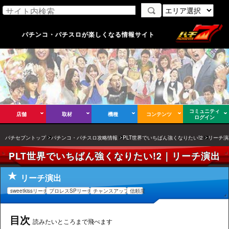
パチンコ・パチスロが楽しくなる情報サイト
コミュニティ
店舗
取材
機種
コンテンツ
ログイン
パチセブントップ
パチンコ・パチスロ攻略情報
PLT世界でいちばん強くなりたい!2
リーチ演
PLT世界でいちばん強くなりたい!2｜リーチ演出
リーチ演出
sweetkissリーチ
プロレスSPリーチ
チャンスアップ
信頼度
目次
読みたいところまで飛べます