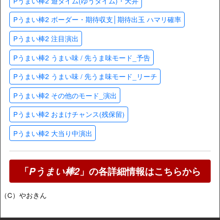
Pうまい棒2 遊タイム(ゆうタイム)・天井
Pうまい棒2 ボーダー・期待収支│期待出玉 ハマリ確率
Pうまい棒2 注目演出
Pうまい棒2 うまい味 / 先うま味モード_予告
Pうまい棒2 うまい味 / 先うま味モード_リーチ
Pうまい棒2 その他のモード_演出
Pうまい棒2 おまけチャンス(残保留)
Pうまい棒2 大当り中演出
「
Pうまい棒2
」の各詳細情報はこちらから
（C）やおきん