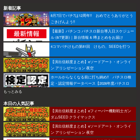
新着記事
8月7日でパチ7は12周年!! おめでとうありがとう
ごきげんよう!!
【最新】パチンコ パチスロ新台導入日スケジュー
ル (8/7更新)｜新台情報 & 噂まとめをお届け
4コマパチけもの第81回 けもの、SEEDを打つ
【演出信頼度まとめ】eソードアート・オンライ
ン アリシゼーション 夜空
ホールからなくなる前に打ち納め!! パチスロ検
定・認定情報データベース【2026年度パチスロ
版】
もっとみる
本日の人気記事
【演出信頼度まとめ】eフィーバー機動戦士ガン
ダムSEED クライマックス
【演出信頼度まとめ】eソードアート・オンライ
ン アリシゼーション 夜空