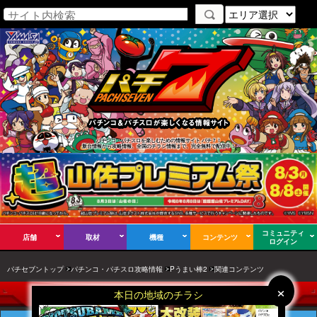
パチンコ・パチスロを楽しむための情報サイト パチ７！
新台情報から攻略情報、全国のチラシ情報まで、完全無料で配信中！
コミュニティ
店舗
取材
機種
コンテンツ
ログイン
パチセブントップ
パチンコ・パチスロ攻略情報
Pうまい棒2
関連コンテンツ
×
×
Pうまい棒2｜関連コンテンツ
本日の地域のチラシ