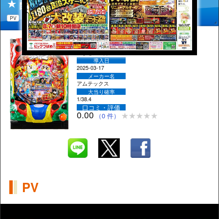
関連コンテンツ
PV
Pうまい棒2
導入日
2025-03-17
メーカー名
アムテックス
大当り確率
1/38.4
口コミ・評価
0.00
（0 件）
PV