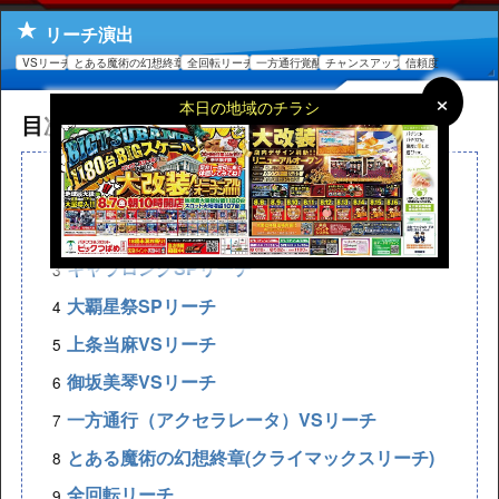
リーチ演出
VSリーチ
とある魔術の幻想終章
全回転リーチ
一方通行覚醒
チャンスアップ
信頼度
×
×
本日の地域のチラシ
目次
読みたいところまで飛べます
SPリーチ中共通チャンスアップ演出
ミュージックSPリーチ
キャラロングSPリーチ
大覇星祭SPリーチ
上条当麻VSリーチ
御坂美琴VSリーチ
一方通行（アクセラレータ）VSリーチ
とある魔術の幻想終章(クライマックスリーチ)
全回転リーチ