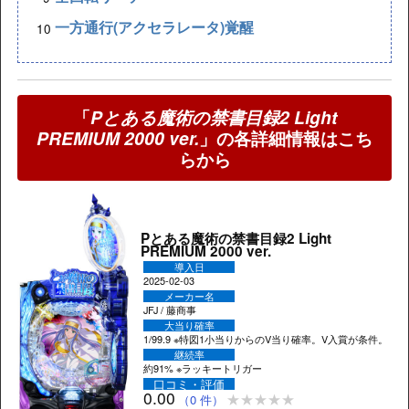
一方通行(アクセラレータ)覚醒
「
Pとある魔術の禁書目録2 Light
PREMIUM 2000 ver.
」の各詳細情報はこち
らから
Pとある魔術の禁書目録2 Light
PREMIUM 2000 ver.
導入日
2025-02-03
メーカー名
JFJ / 藤商事
大当り確率
1/99.9 ※特図1小当りからのV当り確率。V入賞が条件。
継続率
約91% ※ラッキートリガー
口コミ・評価
0.00
（0 件）