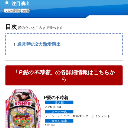
注目演出
2大熱愛演出
信頼度
目次
読みたいところまで飛べます
通常時の2大熱愛演出
「
P愛の不時着
」の各詳細情報はこちらか
ら
P愛の不時着
導入日
2025-02-03
メーカー名
メーシー / ユニバーサルエンターテインメント
大当り確率
1/319.6