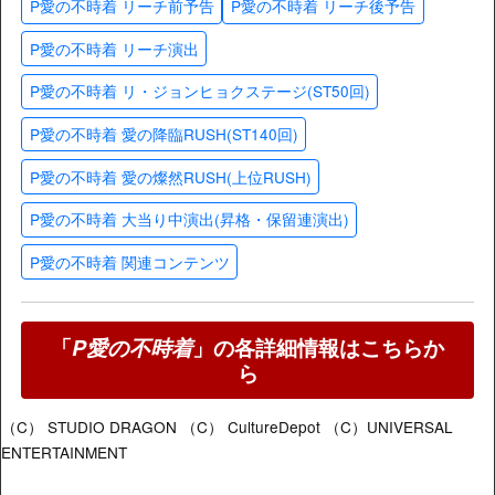
P愛の不時着 リーチ前予告
P愛の不時着 リーチ後予告
P愛の不時着 リーチ演出
P愛の不時着 リ・ジョンヒョクステージ(ST50回)
P愛の不時着 愛の降臨RUSH(ST140回)
P愛の不時着 愛の燦然RUSH(上位RUSH)
P愛の不時着 大当り中演出(昇格・保留連演出)
P愛の不時着 関連コンテンツ
「
P愛の不時着
」の各詳細情報はこちらか
ら
（C） STUDIO DRAGON （C） CultureDepot （C）UNIVERSAL
ENTERTAINMENT