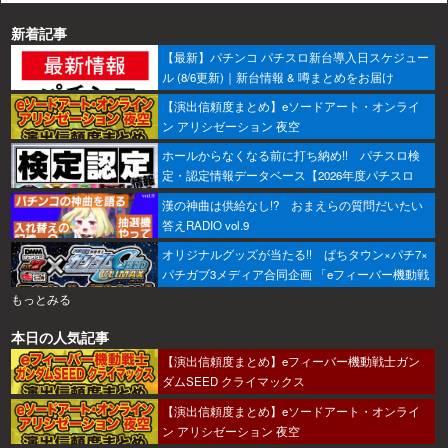
新着記事
【最新】パチンコ パチスロ新台導入日スケジュー
ル (8/6更新)｜新台情報 & 噂まとめをお届け
【演出信頼度まとめ】eソードアート・オンライ
ン アリシゼーション 夜空
ホールからなくなる前に打ち納め!! パチスロ検
定・認定情報データベース【2026年度パチスロ
版】
漢の神曲は供給なし!? おまえらの質問だいたい
答えRADIO vol.9
オリジナルグッズが当たる!! ぱちタウン×パチ7×
パチガブ3メディア合同企画 「eフィーバー機動戦
士ガンダムSEED クライマックスをこのホールで
もっとみる
打ちたい！」キャンペーン開催
本日の人気記事
【演出信頼度まとめ】eフィーバー機動戦士ガン
ダムSEED クライマックス
【演出信頼度まとめ】eソードアート・オンライ
ン アリシゼーション 夜空