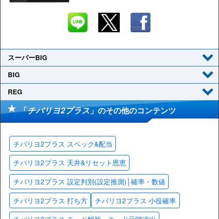
スーパーBIG
BIG
REG
「
チバリヨ2プラス
」のその他のコンテンツ
チバリヨ2プラス スペック&配当
チバリヨ2プラス 天井&リセット恩恵
チバリヨ2プラス 設定判別(設定推測)│確率・数値
チバリヨ2プラス 打ち方
チバリヨ2プラス 小役確率