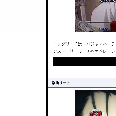
ロングリーチは、パジャマパーテ
ンストーリーリーチやオペレーシ
楽曲リーチ