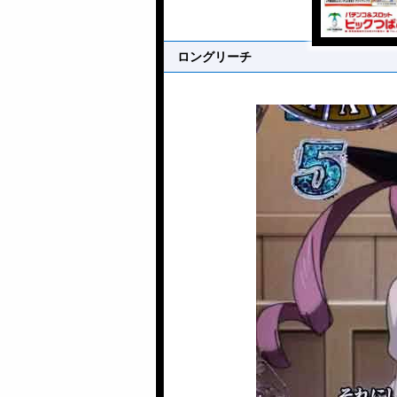
ロングリーチ