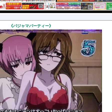
《パジャマパーティー》