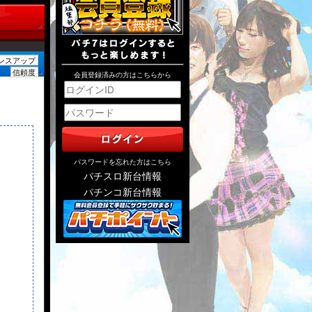
ンスアップ
信頼度
会員登録済みの方はこちらから
パスワードを忘れた方はこちら
パチスロ新台情報
パチンコ新台情報