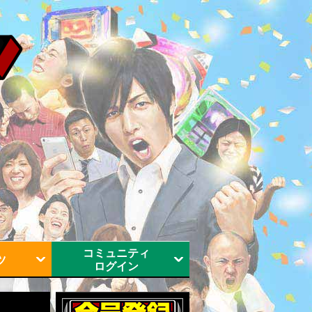
コミュニティ
ツ
ログイン