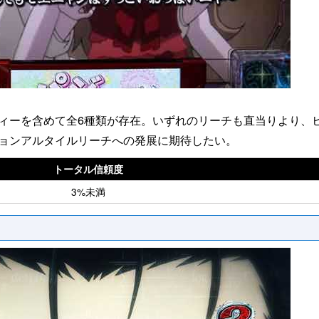
ィーを含めて全6種類が存在。いずれのリーチも直当りより、
ョンアルタイルリーチへの発展に期待したい。
トータル信頼度
3%未満