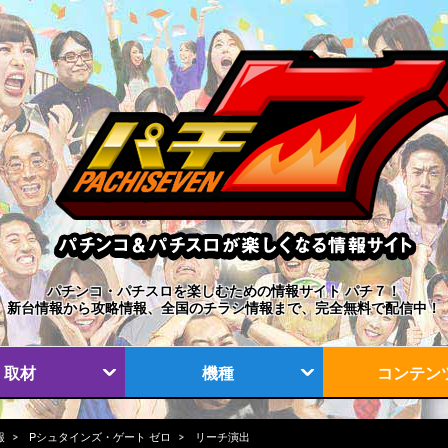
パチンコ・パチスロを楽しむための情報サイト パチ７！
新台情報から攻略情報、全国のチラシ情報まで、完全無料で配信中！
取材
機種
コンテン
報
Pシュタインズ・ゲート ゼロ
リーチ演出