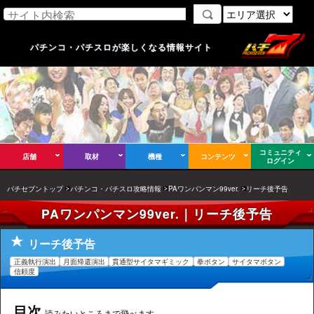
パチンコ・パチスロが楽しくなる情報サイト
コミュニティ
店舗
取材
機種
コンテンツ
ログイン
パチセブントップ
パチンコ・パチスロ攻略情報
PAワンパンマン99ver.
リーチ後予告
PAワンパンマン99ver.｜リーチ後予告
リーチ後予告
正義執行演出
月面帰還演出
貫通型サイタマギミック
拳ボタン
サイタマボタン
信頼度
目次
読みたいところまで飛べます