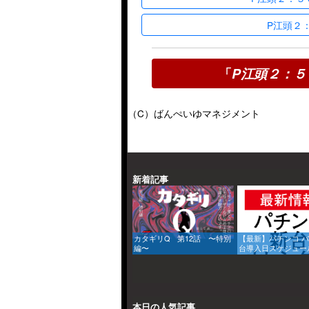
P江頭２：
「
P江頭２：５
（C）ばんぺいゆマネジメント
新着記事
カタギリQ 第12話 〜特別
【最新】パチンコ 
編〜
台導入日スケジュール 
新)｜新台情報 & 
届け
本日の人気記事