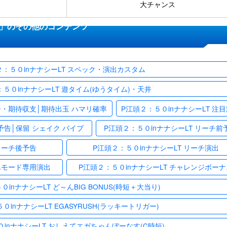
大チャンス
」のその他のコンテンツ
２：５０inナナシーLT スペック・演出カスタム
：５０inナナシーLT 遊タイム(ゆうタイム)・天井
ダー・期待収支│期待出玉 ハマリ確率
P江頭２：５０inナナシーLT 注
予告│保留 シェイク バイブ
P江頭２：５０inナナシーLT リーチ前
 リーチ後予告
P江頭２：５０inナナシーLT リーチ演出
～んモード専用演出
P江頭２：５０inナナシーLT チャレンジボーナ
０inナナシーLT ど～んBIG BONUS(時短＋大当り)
０inナナシーLT EGASYRUSH(ラッキートリガー)
０inナナシーLT おしえてエガちゃんぼーなす(C時短)