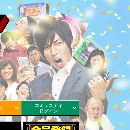
コミュニティ
ツ
ログイン