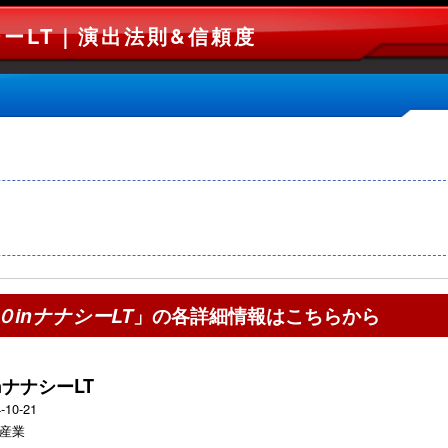
シーLT｜演出法則&信頼度
０inナナシーLT
」の各詳細情報はこちらから
nナナシーLT
-10-21
産業