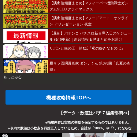
【演出信頼度まとめ】eフィーバー機動戦士ガン
ダムSEED クライマックス
【演出信頼度まとめ】eソードアート・オンライ
ン アリシゼーション 夜空
【最新】パチンコ パチスロ新台導入日スケジュー
ル (8/10更新)｜新台情報 & 噂まとめをお届け
リボンと銀の玉 第1話「私の好きなものは」
脱サラ回胴漫画家 ダンナくん 第378回「真夏の奇
跡」
もっとみる
機種攻略情報TOPへ
【データ・数値はパチ７編集部調べ】
※掲載内容は実際の挙動を保証するものではありません。
※表内の数値は小数点を四捨五入しているため、合計が「100%」や「1」にならな
い場合があります。