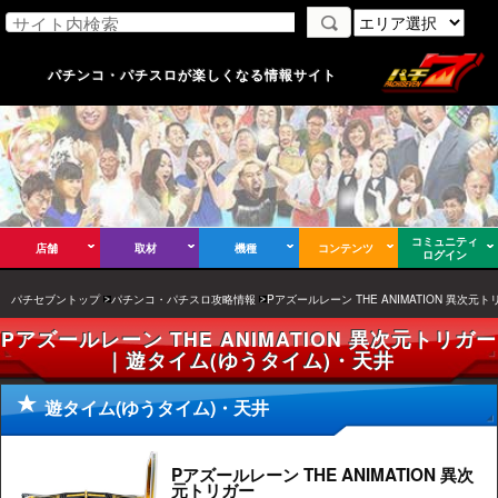
パチンコ・パチスロが楽しくなる情報サイト
コミュニティ
店舗
取材
機種
コンテンツ
ログイン
パチセブントップ
パチンコ・パチスロ攻略情報
Pアズールレーン THE ANIMATION 異次元ト
Pアズールレーン THE ANIMATION 異次元トリガー
｜遊タイム(ゆうタイム)・天井
遊タイム(ゆうタイム)・天井
Pアズールレーン THE ANIMATION 異次
元トリガー