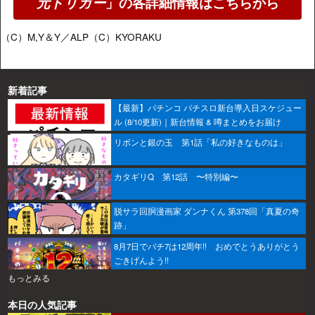
元トリガー
」の各詳細情報はこちらから
（C）M,Y＆Y／ALP（C）KYORAKU
新着記事
【最新】パチンコ パチスロ新台導入日スケジュー
ル (8/10更新)｜新台情報 & 噂まとめをお届け
リボンと銀の玉 第1話「私の好きなものは」
カタギリQ 第12話 〜特別編〜
脱サラ回胴漫画家 ダンナくん 第378回「真夏の奇
跡」
8月7日でパチ7は12周年!! おめでとうありがとう
ごきげんよう!!
もっとみる
本日の人気記事