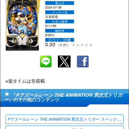
導入日
2024-07-08
メーカー名
京楽産業.
大当り確率
約1/199
継続率
約80%
口コミ・評価
0.00
（0 件）
※遊タイムは非搭載
「
Pアズールレーン THE ANIMATION 異次元トリガ
ー
」のその他のコンテンツ
Pアズールレーン THE ANIMATION 異次元トリガー スペック・カスタム