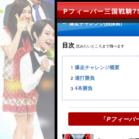
Pフィーバー三国戦騎7
爆走チャレンジ(残保留)
目次
読みたいところまで飛べます
爆走チャレンジ概要
連打勝負
4本勝負
「
Pフィーバー