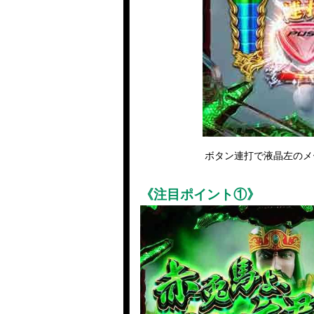
ボタン連打で液晶左のメ
《注目ポイント①》