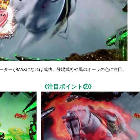
ーターがMAXになれば成功。登場武将や馬のオーラの色に注目。
《注目ポイント②》