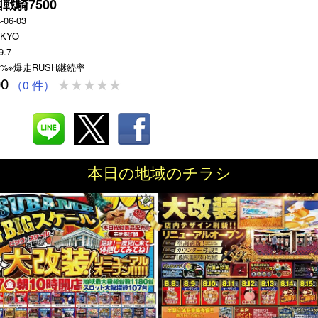
戦騎7500
-06-03
KYO
9.7
1%※爆走RUSH継続率
00
（0 件）
本日の地域のチラシ