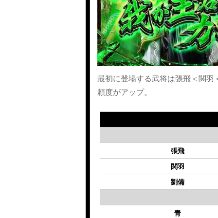
最初に登場する武将は張飛＜関羽
頼度がアップ。
張飛
関羽
劉備
青