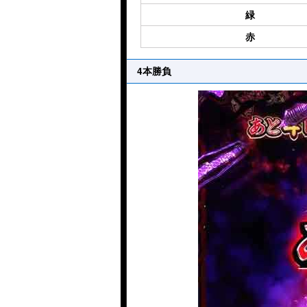
緑
赤
4本勝負