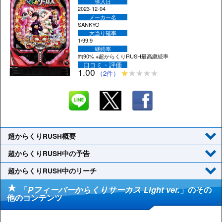
導入日
2023-12-04
メーカー名
SANKYO
大当り確率
1/99.9
継続率
約90% ※超からくりRUSH最高継続率
口コミ・評価
1.00
（2件）
超からくりRUSH概要
超からくりRUSH中の予告
超からくりRUSH中のリーチ
「
Pフィーバーからくりサーカス Light ver.
」のその
他のコンテンツ