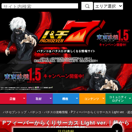
パチンコ・パチスロを楽しむための情報サイト パチ７！
新台情報から攻略情報、全国のチラシ情報まで、完全無料で配信中！
コミュニティ
店舗
取材
機種
コンテンツ
ログイン
パチセブントップ
パチンコ・パチスロ攻略情報
Pフィーバーからくりサーカス Light ver.
超か
Pフィーバーからくりサーカス Light ver.｜超から
くりRUSH(時短)
×
×
注目情報