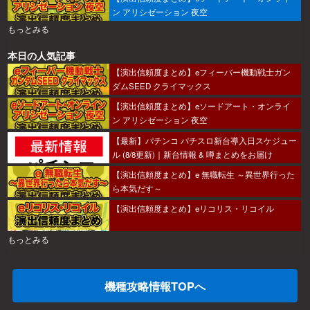
ン アリシゼーション 夜空
もっとみる
本日の人気記事
【演出信頼度まとめ】eフィーバー機動戦士ガン
ダムSEED クライマックス
【演出信頼度まとめ】eソードアート・オンライ
ン アリシゼーション 夜空
【最新】パチンコ パチスロ新台導入日スケジュー
ル (8/8更新)｜新台情報 & 噂まとめをお届け
【演出信頼度まとめ】e 無職転生 ～異世界行った
ら本気だす～
【演出信頼度まとめ】eリコリス・リコイル
もっとみる
機種攻略情報TOPへ