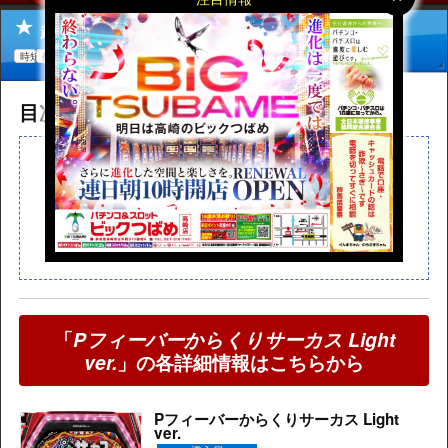
超からくりRUSH(時短)
時短
残保留
ゲーム性
予告
リーチ
信頼度
目次
読みたいところまで飛べます
超からくりRUSH概要
超からくりRUSH中の予告
超からくりRUSH中のリーチ
「
Pフィーバーからくりサーカス Light
ver.
」の各詳細情報はこちらから
Pフィーバーからくりサーカス Light
ver.