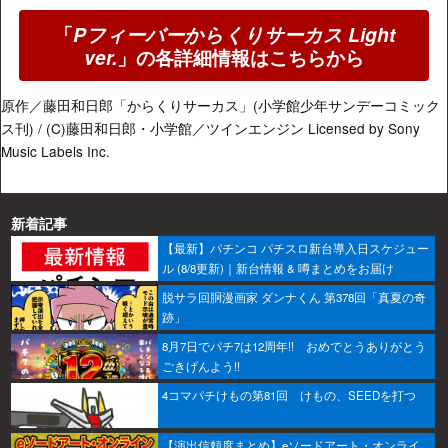
「
Pフィーバーからくりサーカス Light
ver.
」の各詳細情報はこちらから
原作／藤田和日郎「からくりサーカス」(小学館少年サンデーコミック
ス刊) / (C)藤田和日郎・小学館／ツインエンジン Licensed by Sony
Music Labels Inc.
新着記事
【最新】パチンコ パチスロ新台導入日スケジュー
ル (8/8更新)｜新台情報 & 噂まとめをお届け
脱サラ回胴漫画家 ダンナくん 第378回「真夏の奇
跡」
8月7日でパチ7は12周年!! おめでとうありがとう
ごきげんよう!!
4コマパチけもの第81回 けもの、SEEDを打つ
【演出信頼度まとめ】eソードアート・オンライ