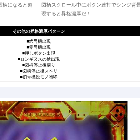
図柄になると超
図柄スクロール中にボタン連打でシンジ背
現すると昇格濃厚だ！
その他の昇格濃厚パターン
■弐号機出現
■零号機出現
■押しボタン出現
■ロンギヌスの槍出現
■図柄停止後戻り
■図柄停止後スベリ
■初号機役モノ咆哮