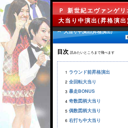
Ｐ 新世紀エヴァンゲリオ
大当り中演出(昇格演出
大当り中演出(昇格演出)
目次
読みたいところまで飛べます
ラウンド前昇格演出
全回転大当り
暴走BONUS
奇数図柄大当り
偶数図柄大当り
右打ち中大当り