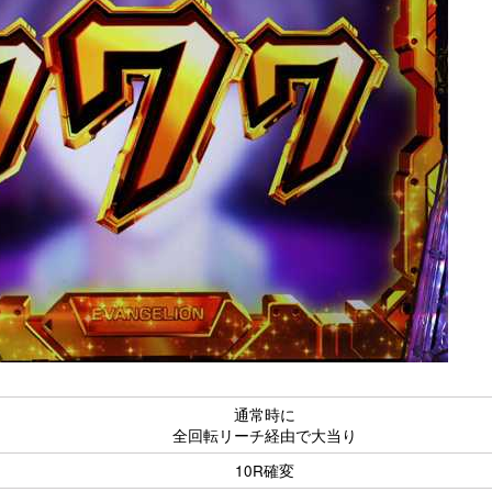
通常時に
全回転リーチ経由で大当り
10R確変