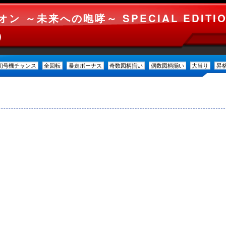
ン ～未来への咆哮～ SPECIAL EDITI
)
初号機チャンス
全回転
暴走ボーナス
奇数図柄揃い
偶数図柄揃い
大当り
昇