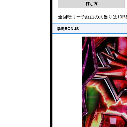
打ち方
全回転リーチ経由の大当りは10R確
暴走BONUS