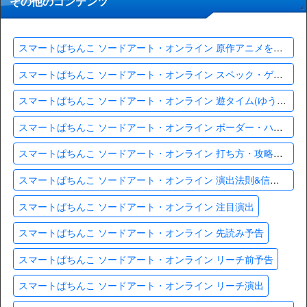
その他のコンテンツ
スマートぱちんこ ソードアート・オンライン 原作アニメを無料で視聴！
スマートぱちんこ ソードアート・オンライン スペック・ゲームフロー
スマートぱちんこ ソードアート・オンライン 遊タイム(ゆうタイム)・天井
スマートぱちんこ ソードアート・オンライン ボーダー・ハマリ確率
スマートぱちんこ ソードアート・オンライン 打ち方・攻略ポイント
スマートぱちんこ ソードアート・オンライン 演出法則&信頼度
スマートぱちんこ ソードアート・オンライン 注目演出
スマートぱちんこ ソードアート・オンライン 先読み予告
スマートぱちんこ ソードアート・オンライン リーチ前予告
スマートぱちんこ ソードアート・オンライン リーチ演出