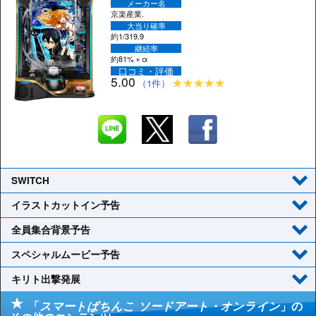
メーカー名
京楽産業.
大当り確率
約1/319.9
継続率
約81%＋α
口コミ・評価
5.00
（1件）
SWITCH
イラストカットイン予告
全員集合背景予告
スペシャルムービー予告
キリト出撃発展
「
スマートぱちんこ ソードアート・オンライン
」の