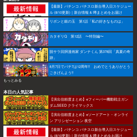
【最新】パチンコ パチスロ新台導入日スケジュー
ル (8/10更新)｜新台情報 & 噂まとめをお届け
リボンと銀の玉 第1話「私の好きなものは」
カタギリQ 第12話 〜特別編〜
脱サラ回胴漫画家 ダンナくん 第378回「真夏の奇
跡」
8月7日でパチ7は12周年!! おめでとうありがとう
ごきげんよう!!
もっとみる
本日の人気記事
【演出信頼度まとめ】eフィーバー機動戦士ガン
ダムSEED クライマックス
【演出信頼度まとめ】eソードアート・オンライ
ン アリシゼーション 夜空
【最新】パチンコ パチスロ新台導入日スケジュー
ル (8/10更新)｜新台情報 & 噂まとめをお届け