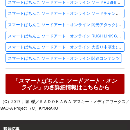
スマートぱちんこ ソードアート・オンライン ソードRUSH(ST)
スマートぱちんこ ソードアート・オンライン ソードチャンス(時短)
スマートぱちんこ ソードアート・オンライン 閃光アタック(Cタイム)
スマートぱちんこ ソードアート・オンライン RUSH LINK CHANCE(時短)
スマートぱちんこ ソードアート・オンライン 大当り中演出(昇格演出)
スマートぱちんこ ソードアート・オンライン 関連コンテンツ
「
スマートぱちんこ ソードアート・オン
ライン
」の各詳細情報はこちらから
（C）2017 川原 礫／ＫＡＤＯＫＡＷＡ アスキー・メディアワークス／
SAO-A Project （C）KYORAKU
新着記事