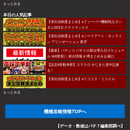
もっとみる
本日の人気記事
【演出信頼度まとめ】eフィーバー機動戦士ガン
ダムSEED クライマックス
【演出信頼度まとめ】eソードアート・オンライ
ン アリシゼーション 夜空
【最新】パチンコ パチスロ新台導入日スケジュー
ル (8/8更新)｜新台情報 & 噂まとめをお届け
【設定6挙動考察】スマスロ やじきた道中記参
る！
【演出信頼度まとめ】eリコリス・リコイル
もっとみる
機種攻略情報TOPへ
【データ・数値はパチ７編集部調べ】