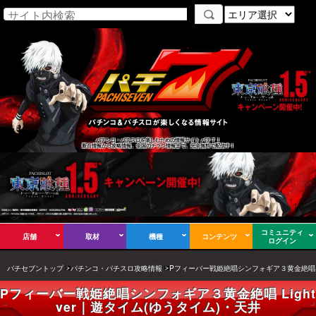
パチンコ・パチスロを楽しむための情報サイト パチ７！
新台情報から攻略情報、全国のチラシ情報まで、完全無料で配信中！
コミュニティ
店舗
取材
機種
コンテンツ
ログイン
パチセブントップ
パチンコ・パチスロ攻略情報
Pフィーバー戦姫絶唱シンフォギア３黄金絶唱 Lig
Pフィーバー戦姫絶唱シンフォギア３黄金絶唱 Light
ver｜遊タイム(ゆうタイム)・天井