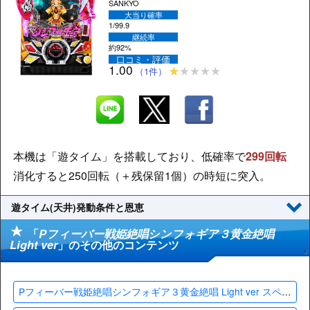
SANKYO
大当り確率
1/99.9
継続率
約92%
口コミ・評価
1.00
（1件）
本機は「遊タイム」を搭載しており、低確率で
299回転
消化すると250回転（＋残保留1個）の時短に突入。
遊タイム(天井)発動条件と恩恵
「
Pフィーバー戦姫絶唱シンフォギア３黄金絶唱
Light ver
」のその他のコンテンツ
Pフィーバー戦姫絶唱シンフォギア３黄金絶唱 Light ver スペック・ゲームフロー