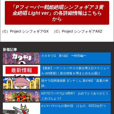
「
Pフィーバー戦姫絶唱シンフォギア３黄
金絶唱 Light ver
」の各詳細情報はこちら
から
（C）Project シンフォギアGX （C）Project シンフォギアAXZ
新着記事
カタギリQ 第12話 〜特別編〜
【最新】パチンコ パチスロ新台導入日スケジュー
ル (8/8更新)｜新台情報 & 噂まとめをお届け
脱サラ回胴漫画家 ダンナくん 第378回「真夏の奇
跡」
8月7日でパチ7は12周年!! おめでとうありがとう
ごきげんよう!!
4コマパチけもの第81回 けもの、SEEDを打つ