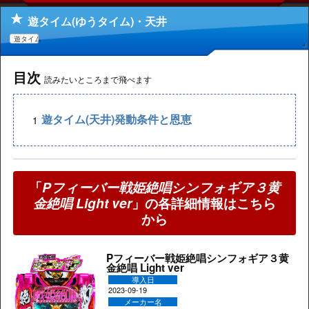
遊タイム(ゆうタイム)・天井
遊タイム
目次
読みたいところまで飛べます
遊タイム(天井)発動条件と恩恵
「
Pフィーバー戦姫絶唱シンフォギア３黄
金絶唱 Light ver
」の各詳細情報はこちら
から
Pフィーバー戦姫絶唱シンフォギア３黄
金絶唱 Light ver
導入日
2023-09-19
メーカー名