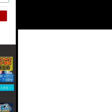
め】eソード
 アリシゼ
っとみる