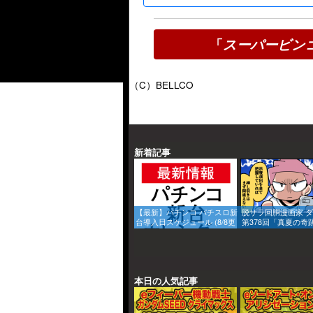
「
スーパービン
（C）BELLCO
新着記事
【最新】パチンコ パチスロ新
脱サラ回胴漫画家 
台導入日スケジュール (8/8更
第378回「真夏の奇
新)｜新台情報 & 噂まとめをお
届け
本日の人気記事