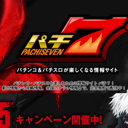
パチンコ・パチスロを楽しむための情報サイト パチ７！
新台情報から攻略情報、全国のチラシ情報まで、完全無料で配信中！