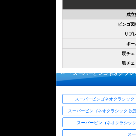
成立
ビンゴ図
リプ
ボー
弱チェ
強チェ
「
スーパービンゴネオクラシ
スーパービンゴネオクラシック
スーパービンゴネオクラシック 設定
スーパービンゴネオクラシック
スー