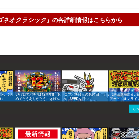
ゴネオクラシック
」の各詳細情報はこちらから
ダンナくん
8月7日でパチ7は12周年!! お
4コマパチけもの第81回 けも
【演出信頼度まと
跡」
めでとうありがとうごきげん
の、SEEDを打つ
アート・オンライン
よう!!
ーション 夜空
も