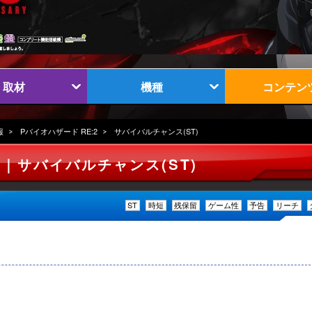
取材
機種
コンテン
報
Pバイオハザード RE:2
サバイバルチャンス(ST)
2｜サバイバルチャンス(ST)
ST
時短
残保留
ゲーム性
予告
リーチ