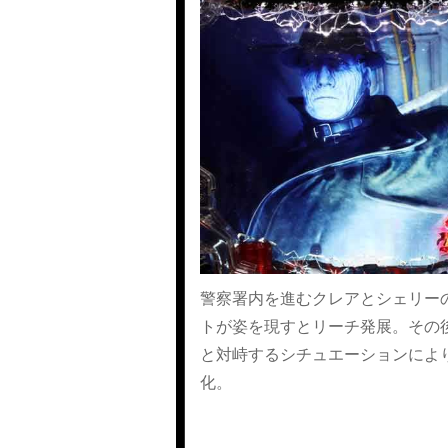
警察署内を進むクレアとシェリー
トが姿を現すとリーチ発展。その
と対峙するシチュエーションによ
化。