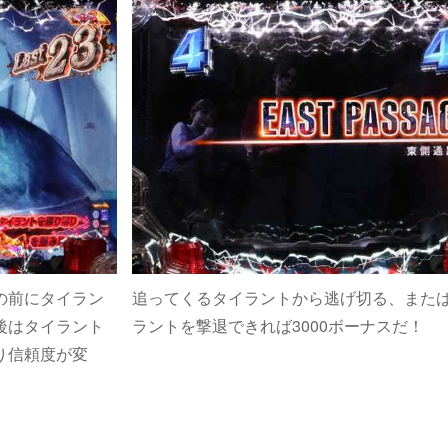
の前にタイラン
追ってくるタイラントから逃げ切る、また
後はタイラント
ラントを撃退できれば3000ボーナスだ！
り信頼度が変