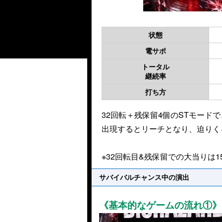
状態
電サポ
トータル
継続率
打ち方
32回転＋残保留4個のSTモード
出現するとリーチとなり、迫りく
※32回転目&残保留での大当りは150
サバイバルチャンス中の演出
《基本的なゲームの流れ①》