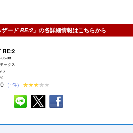
出
ザード RE:2
」の各詳細情報はこちらから
RE:2
-05-08
テックス
9.6
7%
00
（1件）