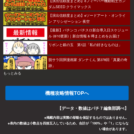
【演出信頼度まとめ】eフィーバー機動戦士ガン
ダムSEED クライマックス
【演出信頼度まとめ】eソードアート・オンライ
ン アリシゼーション 夜空
【最新】パチンコ パチスロ新台導入日スケジュー
ル (8/10更新)｜新台情報 & 噂まとめをお届け
リボンと銀の玉 第1話「私の好きなものは」
脱サラ回胴漫画家 ダンナくん 第378回「真夏の奇
跡」
もっとみる
機種攻略情報TOPへ
【データ・数値はパチ７編集部調べ】
※掲載内容は実際の挙動を保証するものではありません。
※表内の数値は小数点を四捨五入しているため、合計が「100%」や「1」にならな
い場合があります。