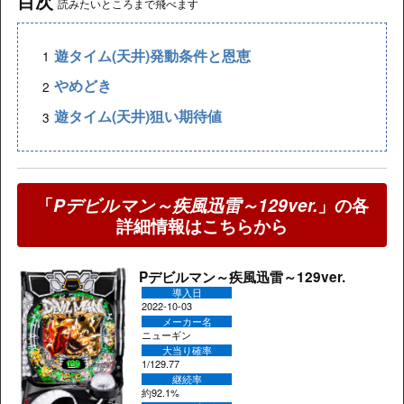
目次
読みたいところまで飛べます
遊タイム(天井)発動条件と恩恵
やめどき
遊タイム(天井)狙い期待値
「
Pデビルマン～疾風迅雷～129ver.
」の各
詳細情報はこちらから
Pデビルマン～疾風迅雷～129ver.
導入日
2022-10-03
メーカー名
ニューギン
大当り確率
1/129.77
継続率
約92.1%