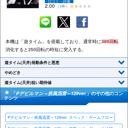
口コミ・評価
2.00
（1件）
本機は「遊タイム」を搭載しており、通常時に
389回転
消化すると250回転の時短に突入する。
遊タイム(天井)発動条件と恩恵
やめどき
遊タイム(天井)狙い期待値
「
Pデビルマン～疾風迅雷～129ver.
」のその他のコン
テンツ
Pデビルマン～疾風迅雷～129ver. スペック・ゲームフロー