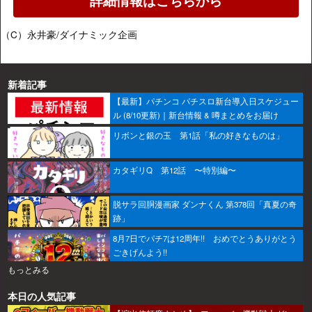
詳細情報はこちらから
（C）永井豪/ダイナミック企画
新着記事
【最新】パチンコ パチスロ新台導入日スケジュー
ル (8/10更新)｜新台情報 & 噂まとめをお届け
リボンと銀の玉 第1話「私の好きなものは」
カタギリQ 第12話 〜特別編〜
脱サラ回胴漫画家 ダンナくん 第378回「真夏の奇
跡」
8月7日でパチ7は12周年!! おめでとうありがとう
ごきげんよう!!
もっとみる
本日の人気記事