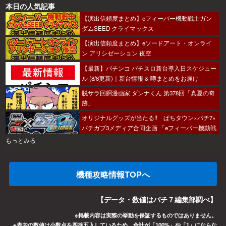
本日の人気記事
【演出信頼度まとめ】eフィーバー機動戦士ガン
ダムSEED クライマックス
【演出信頼度まとめ】eソードアート・オンライ
ン アリシゼーション 夜空
【最新】パチンコ パチスロ新台導入日スケジュー
ル (8/8更新)｜新台情報 & 噂まとめをお届け
脱サラ回胴漫画家 ダンナくん 第378回「真夏の奇
跡」
オリジナルグッズが当たる!! ぱちタウン×パチ7×
パチガブ3メディア合同企画 「eフィーバー機動戦
士ガンダムSEED クライマックスをこのホールで
もっとみる
打ちたい！」キャンペーン開催
機種攻略情報TOPへ
【データ・数値はパチ７編集部調べ】
※掲載内容は実際の挙動を保証するものではありません。
※表内の数値は小数点を四捨五入しているため、合計が「100%」や「1」にならな