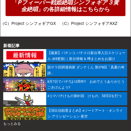
「
Pフィーバー戦姫絶唱シンフォギア３黄
金絶唱
」の各詳細情報はこちらから
（C）Project シンフォギアGX （C）Project シンフォギアAXZ
新着記事
【最新】パチンコ パチスロ新台導入日スケジュー
ル (8/8更新)｜新台情報 & 噂まとめをお届け
脱サラ回胴漫画家 ダンナくん 第378回「真夏の奇
跡」
8月7日でパチ7は12周年!! おめでとうありがとう
ごきげんよう!!
4コマパチけもの第81回 けもの、SEEDを打つ
【演出信頼度まとめ】eソードアート・オンライ
ン アリシゼーション 夜空
もっとみる