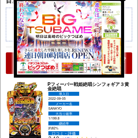
目次
読みたいところまで飛べます
初当りまでの想定回転数
ハマリの可能性
「
Pフィーバー戦姫絶唱シンフォギア３黄
金絶唱
」の各詳細情報はこちらから
Pフィーバー戦姫絶唱シンフォギア３黄
金絶唱
導入日
2022-09-05
メーカー名
SANKYO
大当り確率
1/199.8
継続率
約82%
口コミ・評価
3.10