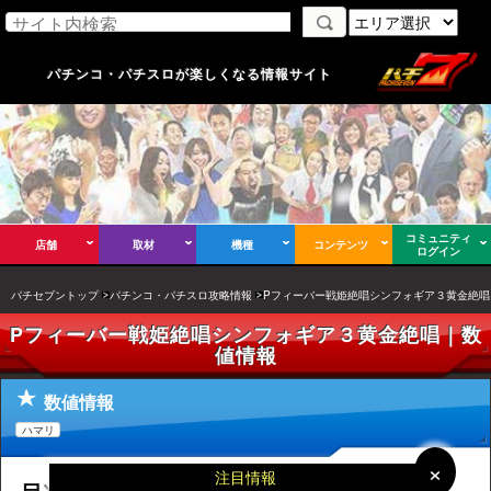
パチンコ・パチスロが楽しくなる情報サイト
コミュニティ
店舗
取材
機種
コンテンツ
ログイン
パチセブントップ
パチンコ・パチスロ攻略情報
Pフィーバー戦姫絶唱シンフォギア３黄金絶唱
Pフィーバー戦姫絶唱シンフォギア３黄金絶唱｜数
値情報
数値情報
ハマリ
×
×
注目情報