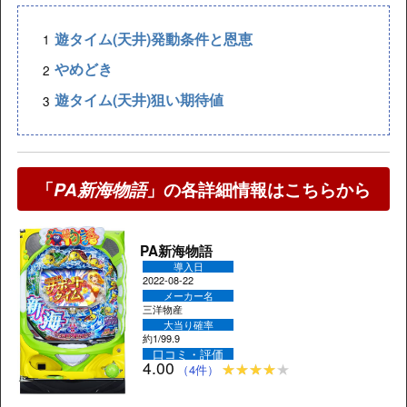
遊タイム(天井)発動条件と恩恵
やめどき
遊タイム(天井)狙い期待値
「
PA新海物語
」の各詳細情報はこちらから
PA新海物語
導入日
2022-08-22
メーカー名
三洋物産
大当り確率
約1/99.9
口コミ・評価
4.00
（4件）