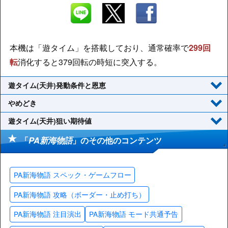
本機は「遊タイム」を搭載しており、通常確率で
299回
転
消化すると379回転の時短に突入する。
遊タイム(天井)発動条件と恩恵
やめどき
遊タイム(天井)狙い期待値
「
PA新海物語
」のその他のコンテンツ
PA新海物語 スペック・ゲームフロー
PA新海物語 攻略（ボーダー・止め打ち）
PA新海物語 注目演出
PA新海物語 モード共通予告