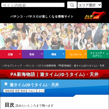
パチンコ・パチスロが楽しくなる情報サイト
コミュニティ
店舗
取材
機種
コンテンツ
ログイン
パチセブントップ
パチンコ・パチスロ攻略情報
PA新海物語
遊タイム(ゆうタイム)・天井
PA新海物語｜遊タイム(ゆうタイム)・天井
遊タイム(ゆうタイム)・天井
発動契機
恩恵
期待値
やめどき
まとめ
目次
読みたいところまで飛べます