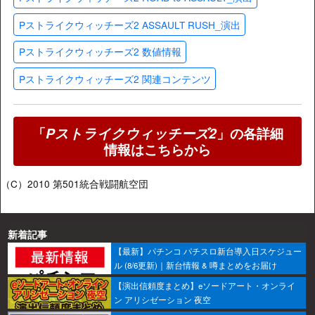
Pストライクウィッチーズ2 ASSAULT RUSH_演出
Pストライクウィッチーズ2 数値情報
Pストライクウィッチーズ2 関連コンテンツ
「
Pストライクウィッチーズ2
」の各詳細
情報はこちらから
（C）2010 第501統合戦闘航空団
新着記事
【最新】パチンコ パチスロ新台導入日スケジュー
ル (8/6更新)｜新台情報 & 噂まとめをお届け
【演出信頼度まとめ】eソードアート・オンライ
ン アリシゼーション 夜空