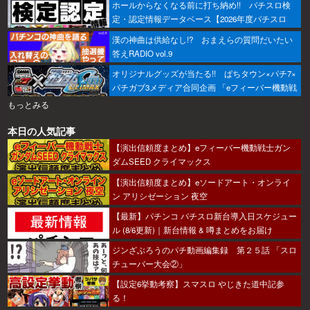
ホールからなくなる前に打ち納め!! パチスロ検
定・認定情報データベース【2026年度パチスロ
版】
漢の神曲は供給なし!? おまえらの質問だいたい
答えRADIO vol.9
オリジナルグッズが当たる!! ぱちタウン×パチ7×
パチガブ3メディア合同企画 「eフィーバー機動戦
士ガンダムSEED クライマックスをこのホールで
もっとみる
打ちたい！」キャンペーン開催
本日の人気記事
【演出信頼度まとめ】eフィーバー機動戦士ガン
ダムSEED クライマックス
【演出信頼度まとめ】eソードアート・オンライ
ン アリシゼーション 夜空
【最新】パチンコ パチスロ新台導入日スケジュー
ル (8/6更新)｜新台情報 & 噂まとめをお届け
ジンざぶろうのパチ動画編集録 第２５話 「スロ
チューバー大会②」
【設定6挙動考察】スマスロ やじきた道中記参
る！