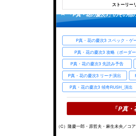
ストーリー
「
P真・花の慶次3
」のその他
P真・花の慶次3 スペック・ゲ
P真・花の慶次3 攻略（ボーダ
P真・花の慶次3 先読み予告
P真・花の慶次3 リーチ演出
P真・花の慶次3 傾奇RUSH_演出
「
P真・
（C）隆慶一郎・原哲夫・麻生未央／コアミック