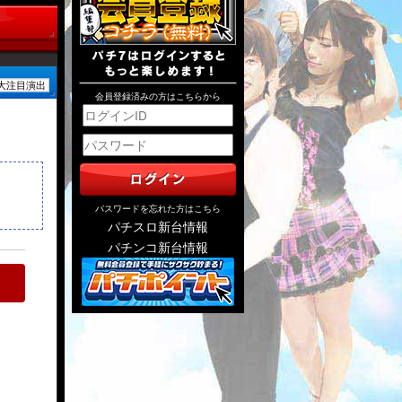
大注目演出
会員登録済みの方はこちらから
パスワードを忘れた方はこちら
パチスロ新台情報
パチンコ新台情報