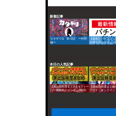
新着記事
カタギリQ 第12話 〜特別
【最新】パチンコ 
編〜
台導入日スケジュール 
新)｜新台情報 & 
届け
本日の人気記事
【演出信頼度まとめ】eフィー
【演出信頼度まとめ
バー機動戦士ガンダムSEED
アート・オンライン
クライマックス
ーション 夜空