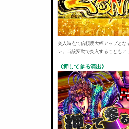
突入時点で信頼度大幅アップとな
ン。当該変動で突入することもア
《押して参る演出》