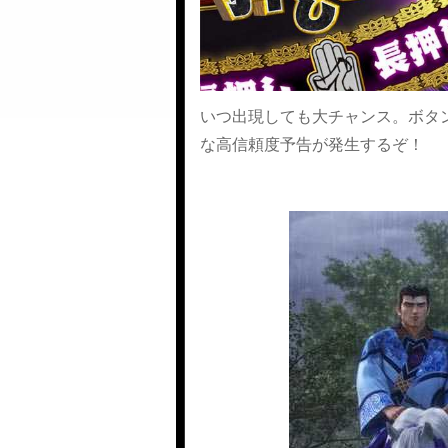
いつ出現しても大チャンス。ボタン
な高信頼度予告が発生するぞ！