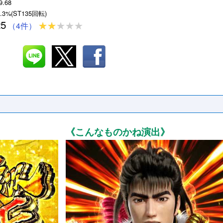
9.68
.3%(ST135回転)
25
（4件）
《こんなものかね演出》