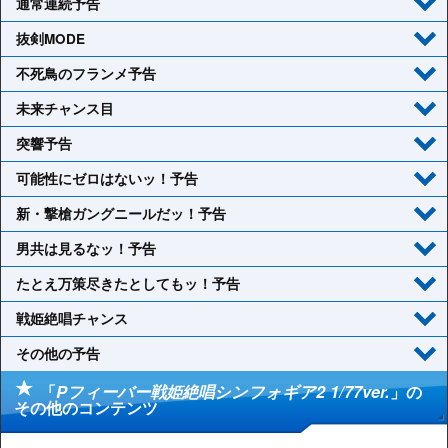
通常連続予告
抜剣MODE
不死鳥のフランメ予告
未来チャンス目
突響予告
可能性にゼロはないッ！予告
新・撃槍ガングニールだッ！予告
男共は見るなッ！予告
たとえ万策尽きたとしてもッ！予告
戦姫絶唱チャンス
その他の予告
「
Pフィーバー戦姫絶唱シンフォギア2 1/77ver.
」の
その他のコンテンツ