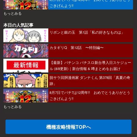
ごきげんよう!!
もっとみる
本日の人気記事
リボンと銀の玉 第1話「私の好きなものは」
カタギリQ 第12話 〜特別編〜
【最新】パチンコ パチスロ新台導入日スケジュー
ル (8/8更新)｜新台情報 & 噂まとめをお届け
脱サラ回胴漫画家 ダンナくん 第378回「真夏の奇
跡」
8月7日でパチ7は12周年!! おめでとうありがとう
ごきげんよう!!
もっとみる
機種攻略情報TOPへ