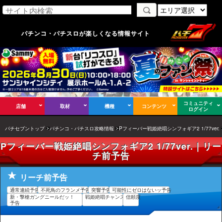
パチンコ・パチスロが楽しくなる情報サイト
コミュニティ
店舗
取材
機種
コンテンツ
ログイン
パチセブントップ
パチンコ・パチスロ攻略情報
Pフィーバー戦姫絶唱シンフォギア2 1/77ver.
Pフィーバー戦姫絶唱シンフォギア2 1/77ver.｜リー
チ前予告
リーチ前予告
通常連続予告
不死鳥のフランメ予告
突響予告
可能性にゼロはないッ予告
新・撃槍ガングニールだッ！
戦姫絶唱チャンス
信頼度
予告