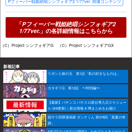
Pフィーバー戦姫絶唱シンフォギア2 1/77ver. 関連コンテンツ
「
Pフィーバー戦姫絶唱シンフォギア2
1/77ver.
」の各詳細情報はこちらから
（C）Project シンフォギアG （C）Project シンフォギアGX
新着記事
リボンと銀の玉 第1話「私の好きなものは」
カタギリQ 第12話 〜特別編〜
【最新】パチンコ パチスロ新台導入日スケジュー
ル (8/8更新)｜新台情報 & 噂まとめをお届け
脱サラ回胴漫画家 ダンナくん 第378回「真夏の奇
跡」
8月7日でパチ7は12周年!! おめでとうありがとう