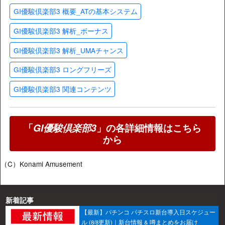
GI優駿倶楽部3 概要_ATの基本システム
GI優駿倶楽部3 解析_ボーナス
GI優駿倶楽部3 解析_UMAチャンス
GI優駿倶楽部3 ロングフリーズ
GI優駿倶楽部3 関連コンテンツ
「
GI優駿倶楽部3
」の各詳細情報はこちら
から
（C）Konami Amusement
新着記事
【最新】パチンコ パチスロ新台導入日スケジュー
ル (8/8更新)｜新台情報 & 噂まとめをお届け