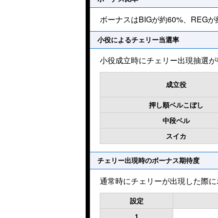
ボーナスはBIGが約60%、REG
小役によるチェリー当選率
小役成立時にチェリー出現抽選が
成立役
押し順ベルこぼし
中段ベル
スイカ
チェリー出現時のボーナス期待度
通常時にチェリーが出現した際
設定
1