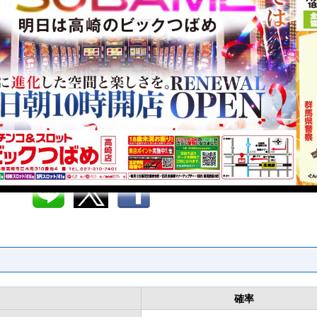
 / チバリヨ-25
」の各詳細情報はこちらから
チバリヨ-25
-05-24
ト
6.1号機)
900G消化でボーナス当選
50
（1件）
確率