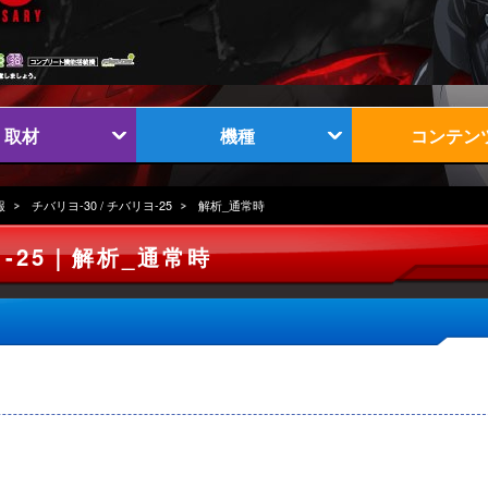
取材
機種
コンテン
報
チバリヨ-30 / チバリヨ-25
解析_通常時
ヨ-25｜解析_通常時