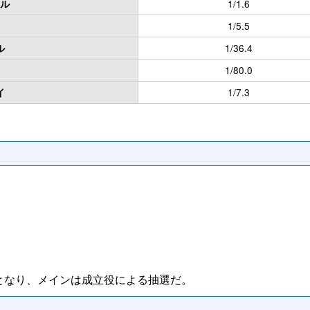
1/1.6
ル
1/5.5
1/36.4
ル
1/80.0
1/7.3
イ
となり、メインは成立役による抽選だ。