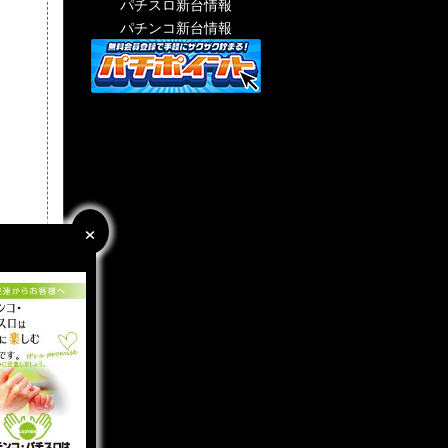
パチスロ新台情報
パチンコ新台情報
×
×