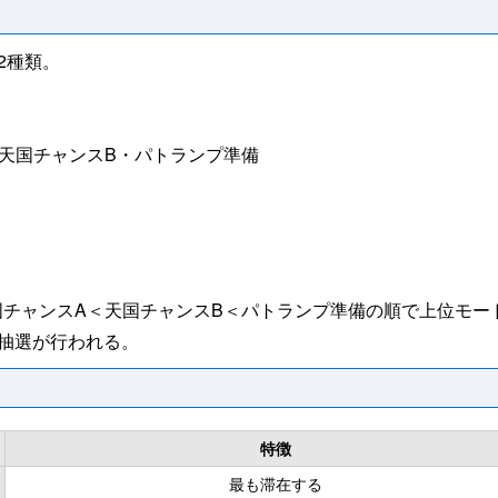
2種類。
・天国チャンスB・パトランプ準備
国チャンスA＜天国チャンスB＜パトランプ準備の順で上位モー
抽選が行われる。
特徴
最も滞在する