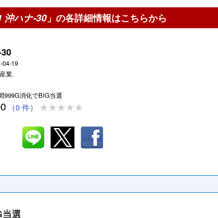
 沖ハナ-30
」の各詳細情報はこちらから
30
-04-19
産業.
G間999G消化でBIG当選
00
（0 件）
G当選