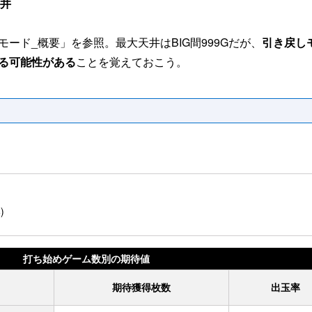
天井
ード_概要」を参照。最大天井はBIG間999Gだが、
引き戻し
る可能性がある
ことを覚えておこう。
)
打ち始めゲーム数別の期待値
期待獲得枚数
出玉率