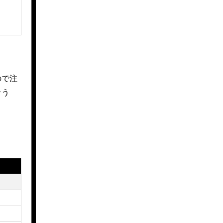
ので注
そう