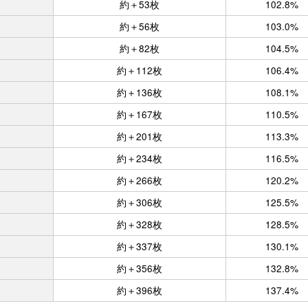
約＋53枚
102.8%
約＋56枚
103.0%
約＋82枚
104.5%
約＋112枚
106.4%
約＋136枚
108.1%
約＋167枚
110.5%
約＋201枚
113.3%
約＋234枚
116.5%
約＋266枚
120.2%
約＋306枚
125.5%
約＋328枚
128.5%
約＋337枚
130.1%
約＋356枚
132.8%
約＋396枚
137.4%