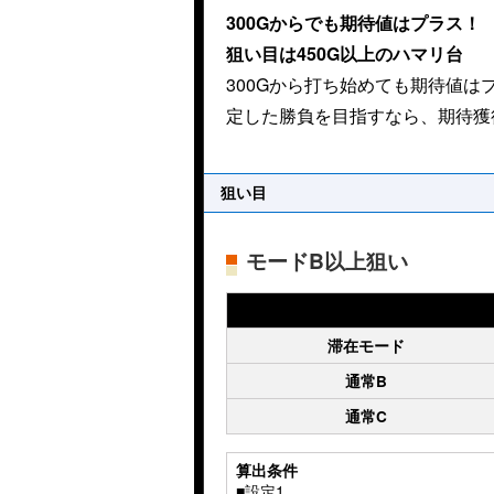
300Gからでも期待値はプラス！
狙い目は450G以上のハマリ台
300Gから打ち始めても期待値
定した勝負を目指すなら、期待獲得
狙い目
モードB以上狙い
滞在モード
通常B
通常C
算出条件
■設定1