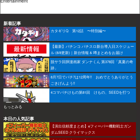
Entertainment
新着記事
カタギリQ 第12話 〜特別編〜
【最新】パチンコ パチスロ新台導入日スケジュー
ル (8/8更新)｜新台情報 & 噂まとめをお届け
脱サラ回胴漫画家 ダンナくん 第378回「真夏の奇
跡」
8月7日でパチ7は12周年!! おめでとうありがとう
ごきげんよう!!
4コマパチけもの第81回 けもの、SEEDを打つ
もっとみる
本日の人気記事
【演出信頼度まとめ】eフィーバー機動戦士ガン
ダムSEED クライマックス