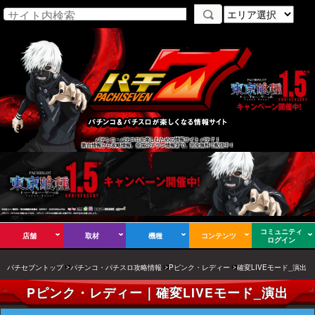
パチンコ・パチスロを楽しむための情報サイト パチ７！
新台情報から攻略情報、全国のチラシ情報まで、完全無料で配信中！
コミュニティ
店舗
取材
機種
コンテンツ
ログイン
パチセブントップ
パチンコ・パチスロ攻略情報
Pピンク・レディー
確変LIVEモード_演出
Pピンク・レディー｜確変LIVEモード_演出