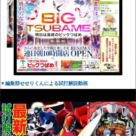
導入日
2021-02-08
メーカー名
ビスティ
大当り確率
約1/99.9
継続率
約78%
口コミ・評価
4.10
（1件）
▼編集部せせりくんによる試打解説動画