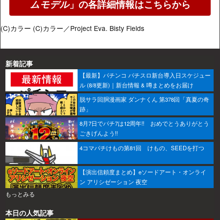
ムモデル
」の各詳細情報はこちらから
(C)カラー (C)カラー／Project Eva. Bisty Fields
新着記事
【最新】パチンコ パチスロ新台導入日スケジュー
ル (8/8更新)｜新台情報 & 噂まとめをお届け
脱サラ回胴漫画家 ダンナくん 第378回「真夏の奇
跡」
8月7日でパチ7は12周年!! おめでとうありがとう
ごきげんよう!!
4コマパチけもの第81回 けもの、SEEDを打つ
【演出信頼度まとめ】eソードアート・オンライ
ン アリシゼーション 夜空
もっとみる
本日の人気記事