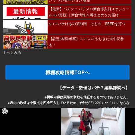
【最新】パチンコ パチスロ新台導入日スケジュー
ル (8/7更新)｜新台情報 & 噂まとめをお届け
4コマパチけもの第81回 けもの、SEEDを打つ
【設定6挙動考察】スマスロ やじきた道中記参
る！
もっとみる
機種攻略情報TOPへ
【データ・数値はパチ７編集部調べ】
※掲載内容は実際の挙動を保証するものではありません。
※表内の数値は小数点を四捨五入しているため、合計が「100%」や「1」にならな
い場合があります。
パチ7について
© 2014
PACHISEVEN