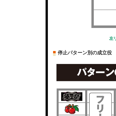
左
停止パターン別の成立役