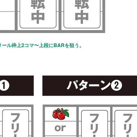
リール枠上2コマ〜上段にBARを狙う。