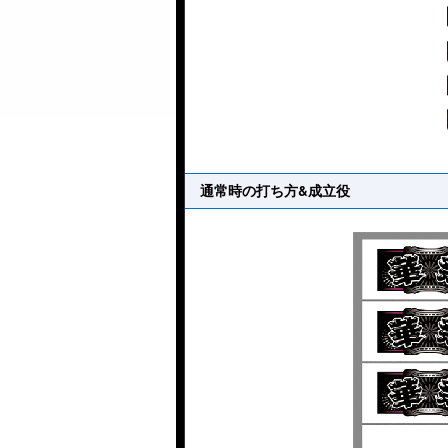
通常時の打ち方&成立役